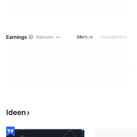
Earnings
Jährlich
Mehr
Vierteljährlich
Nächster
:
—
Ideen