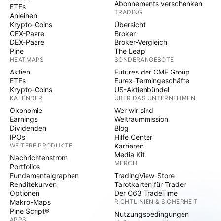
Abonnements verschenken
ETFs
TRADING
Anleihen
Krypto-Coins
Übersicht
CEX-Paare
Broker
DEX-Paare
Broker-Vergleich
Pine
The Leap
HEATMAPS
SONDERANGEBOTE
Aktien
Futures der CME Group
ETFs
Eurex-Termingeschäfte
Krypto-Coins
US-Aktienbündel
KALENDER
ÜBER DAS UNTERNEHMEN
Ökonomie
Wer wir sind
Earnings
Weltraummission
Dividenden
Blog
IPOs
Hilfe Center
WEITERE PRODUKTE
Karrieren
Media Kit
Nachrichtenstrom
MERCH
Portfolios
Fundamentalgraphen
TradingView-Store
Renditekurven
Tarotkarten für Trader
Optionen
Der C63 TradeTime
Makro-Maps
RICHTLINIEN & SICHERHEIT
Pine Script®
Nutzungsbedingungen
APPS