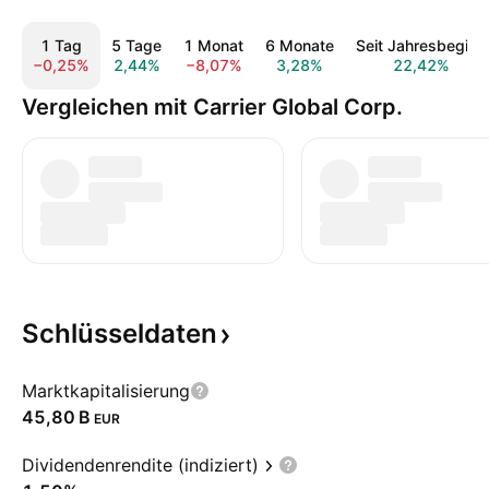
1 Tag
5 Tage
1 Monat
6 Monate
Seit Jahresbeginn
−0,25%
2,44%
−8,07%
3,28%
22,42%
Vergleichen mit Carrier Global Corp.
Schlüsseldaten
Marktkapitalisierung
‪45,80 B‬
EUR
Dividendenrendite (indiziert)