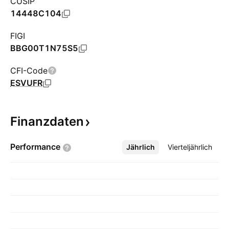
CUSIP
14448C104
FIGI
BBG00T1N75S5
CFI-Code
ESVUFR
Finanzdaten
Performance
Jährlich
Mehr
Vierteljährlich