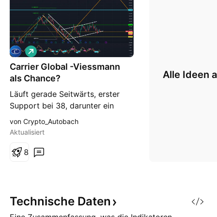
L
o
Carrier Global -Viessmann
n
Alle Ideen 
g
als Chance?
Läuft gerade Seitwärts, erster
Support bei 38, darunter ein
weiterer bei 34/35€ also Risiko
von Crypto_Autobach
nach unten mMn. gering. Erster
Aktualisiert
Widerstand bei 43€. Ziel
Mittelfristig 70€ Ist das
8
Unternehmen welches kürzlich
Viessmann Großteils
übernommen hat, Wärmepumpen,
Kurs auf Niveau nahe den Tiefs in
Technische
Daten
den letzte