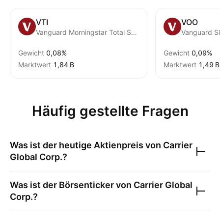
VTI
VOO
Vanguard Morningstar Total Stock Market ETF
Vanguard S
Gewicht
0,08%
Gewicht
0,09%
Marktwert
‪1,84 B‬
Marktwert
‪1,49 B‬
Häufig gestellte Fragen
Was ist der heutige Aktienpreis von
Carrier
Global Corp.
?
Was ist der Börsenticker von
Carrier Global
Corp.
?