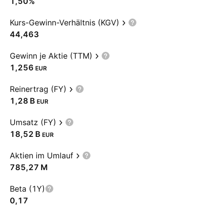
1,50%
Kurs-Gewinn-Verhältnis (KGV)
44,463
Gewinn je Aktie (TTM)
1,256
EUR
Reinertrag (FY)
‪1,28 B‬
EUR
Umsatz (FY)
‪18,52 B‬
EUR
Aktien im Umlauf
‪785,27 M‬
Beta (1Y)
0,17