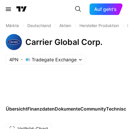
Auf geht's
Märkte
/
Deutschland
/
Aktien
/
Hersteller Produktion
/
Carrier Global Corp.
4PN
Tradegate Exchange
Übersicht
Finanzdaten
Dokumente
Community
Technisch
Vollbild-Chart