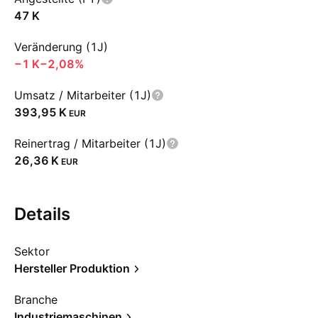
‪47 K‬
Veränderung (1J)
‪−1 K‬
−2,08%
Umsatz / Mitarbeiter (1J)
‪393,95 K‬
EUR
Reinertrag / Mitarbeiter (1J)
‪26,36 K‬
EUR
Details
Sektor
Hersteller Produktion
Branche
Industriemaschinen