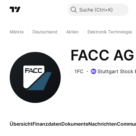
Suche
Märkte
/
Deutschland
/
Aktien
/
Elektronik Technologie
FACC AG
1FC
Stuttgart Stock
Übersicht
Finanzdaten
Dokumente
Nachrichten
Commun