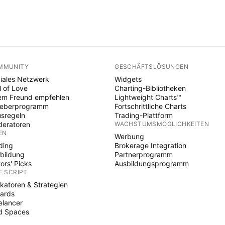
MMUNITY
GESCHÄFTSLÖSUNGEN
iales Netzwerk
Widgets
l of Love
Charting-Bibliotheken
em Freund empfehlen
Lightweight Charts™
heberprogramm
Fortschrittliche Charts
sregeln
Trading-Plattform
eratoren
WACHSTUMSMÖGLICHKEITEN
EN
Werbung
ding
Brokerage Integration
bildung
Partnerprogramm
tors' Picks
Ausbildungsprogramm
E SCRIPT
ikatoren & Strategien
ards
elancer
d Spaces