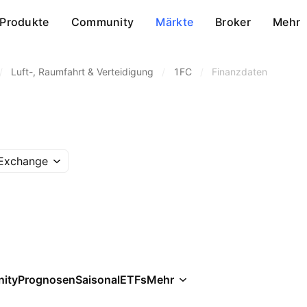
Produkte
Community
Märkte
Broker
Mehr
/
Luft-, Raumfahrt & Verteidigung
/
1FC
/
Finanzdaten
 Exchange
ity
Prognosen
Saisonal
ETFs
Mehr