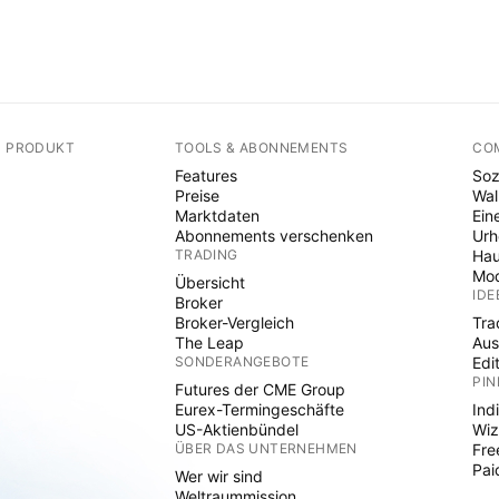
N PRODUKT
TOOLS & ABONNEMENTS
CO
Features
Soz
Preise
Wal
Marktdaten
Ein
Abonnements verschenken
Ur
TRADING
Hau
Mod
Übersicht
IDE
Broker
Broker-Vergleich
Tra
The Leap
Aus
SONDERANGEBOTE
Edi
PIN
Futures der CME Group
Eurex-Termingeschäfte
Ind
US-Aktienbündel
Wiz
ÜBER DAS UNTERNEHMEN
Fre
Pai
Wer wir sind
Weltraummission