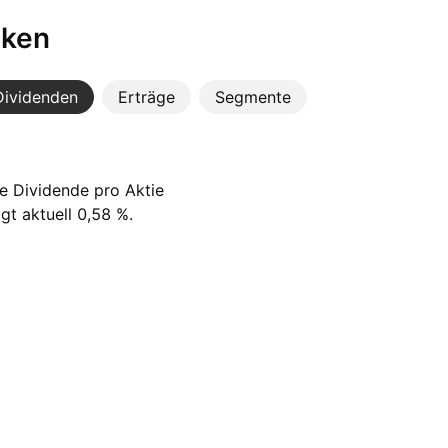
iken
Dividenden
Erträge
Segmente
te Dividende pro Aktie
t aktuell 0,58 %.