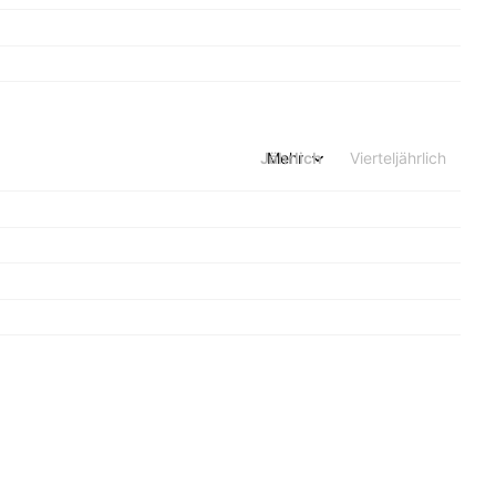
Jährlich
Mehr
Vierteljährlich