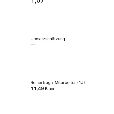
1,57
Umsatzschätzung
—
Reinertrag / Mitarbeiter (1J)
‪11,49 K‬
CHF