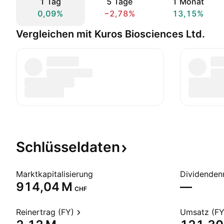
1 Tag
5 Tage
1 Monat
0,09%
−2,78%
13,15%
Vergleichen mit Kuros Biosciences Ltd.
Schlüsseldaten
Marktkapitalisierung
Dividendenr
‪914,04 M‬
—
CHF
Reinertrag (FY)
Umsatz (FY