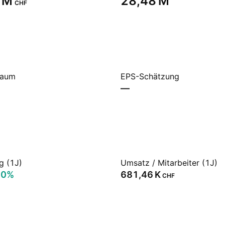
 M‬
‪28,48 M‬
CHF
raum
EPS-Schätzung
—
g (1J)
Umsatz / Mitarbeiter (1J)
90%
‪681,46 K‬
CHF