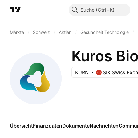
Suche
Märkte
/
Schweiz
/
Aktien
/
Gesundheit Technologie
/
Kuros Bio
KURN
SIX Swiss Exc
Übersicht
Finanzdaten
Dokumente
Nachrichten
Commun