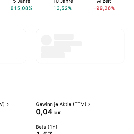
5 Jahre
10 Jahre
Allzeit
815,08%
13,52%
−99,26%
V)
Gewinn je Aktie (TTM)
0,04
CHF
Beta (1Y)