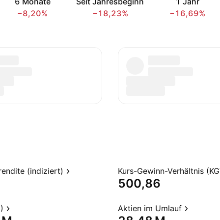
6 Monate
Seit Jahresbeginn
1 Jahr
−8,20%
−18,23%
−16,69%
endite (indiziert)
Kurs-Gewinn-Verhältnis (KG
500,86
)
Aktien im Umlauf