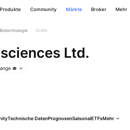
Produkte
Community
Märkte
Broker
Mehr
Biotechnologie
/
KURN
sciences Ltd.
hange
ity
Technische Daten
Prognosen
Saisonal
ETFs
Mehr