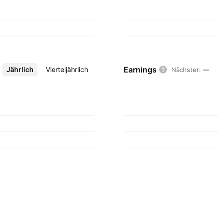
Earnings
Jährlich
Mehr
Vierteljährlich
Nächster
:
—