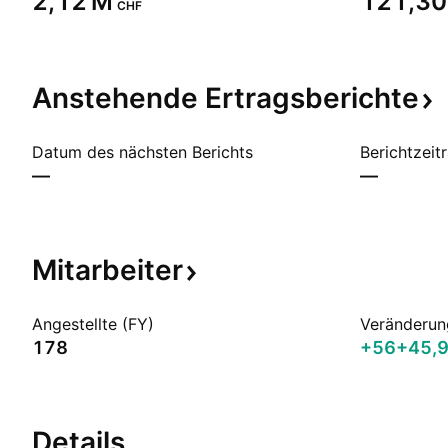
‪2,12 M‬
‪121,30
CHF
Anstehende
Ertragsberichte
Datum des nächsten Berichts
Berichtzeit
—
—
Mitarbeiter
Angestellte (FY)
Veränderun
178
+56
+45,
Details