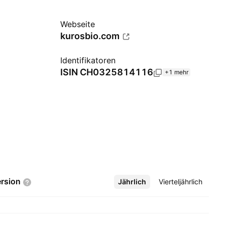
Webseite
kurosbio.com
Identifikatoren
ISIN
CH0325814116
+1 mehr
rsion
Jährlich
Mehr
Vierteljährlich