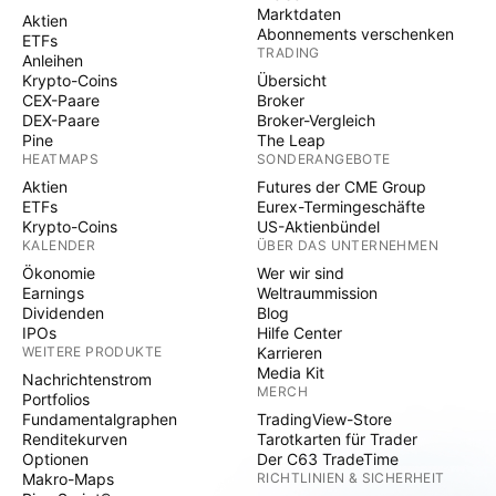
Marktdaten
Aktien
Abonnements verschenken
ETFs
TRADING
Anleihen
Krypto-Coins
Übersicht
CEX-Paare
Broker
DEX-Paare
Broker-Vergleich
Pine
The Leap
HEATMAPS
SONDERANGEBOTE
Aktien
Futures der CME Group
ETFs
Eurex-Termingeschäfte
Krypto-Coins
US-Aktienbündel
KALENDER
ÜBER DAS UNTERNEHMEN
Ökonomie
Wer wir sind
Earnings
Weltraummission
Dividenden
Blog
IPOs
Hilfe Center
WEITERE PRODUKTE
Karrieren
Media Kit
Nachrichtenstrom
MERCH
Portfolios
Fundamentalgraphen
TradingView-Store
Renditekurven
Tarotkarten für Trader
Optionen
Der C63 TradeTime
Makro-Maps
RICHTLINIEN & SICHERHEIT