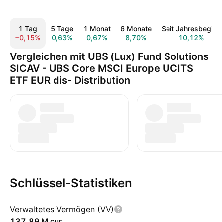
1 Tag
5 Tage
1 Monat
6 Monate
Seit Jahresbeginn
−0,15%
0,63%
0,67%
8,70%
10,12%
Vergleichen mit UBS (Lux) Fund Solutions
SICAV - UBS Core MSCI Europe UCITS
ETF EUR dis- Distribution
Schlüssel-Statistiken
Verwaltetes Vermögen (VV)
‪137,89 M‬
CHF