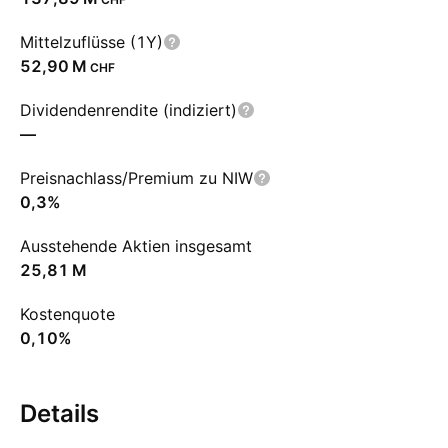
Mittelzuflüsse (1Y)
‪52,90 M‬
CHF
Dividendenrendite (indiziert)
—
Preisnachlass/Premium zu NIW
0,3%
Ausstehende Aktien insgesamt
‪25,81 M‬
Kostenquote
0,10%
Details