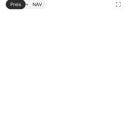
Preis
Mehr
NAV