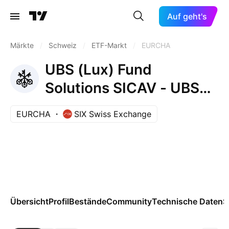
Auf geht's
Märkte
/
Schweiz
/
ETF-Markt
/
EURCHA
UBS (Lux) Fund
Solutions SICAV - UBS
Core MSCI Europe UCITS
EURCHA
SIX Swiss Exchange
ETF EUR dis- Distribution
Übersicht
Profil
Bestände
Community
Technische Daten
S