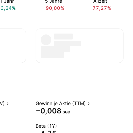
1 Jahr
5 Jahre
Allzeit
13,64%
−90,00%
−77,27%
V)
Gewinn je Aktie (TTM)
−0,008
SGD
Beta (1Y)