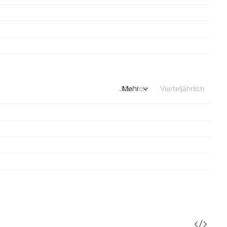
Jährlich
Mehr
Vierteljährlich