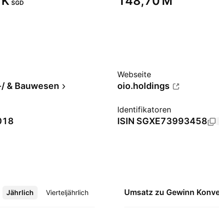
K‬
‪148,70 M‬
SGD
Webseite
-/ & Bauwesen
oio.holdings
Identifikatoren
2018
ISIN
SGXE73993458
Umsatz zu Gewinn
Konve
Jährlich
Mehr
Vierteljährlich