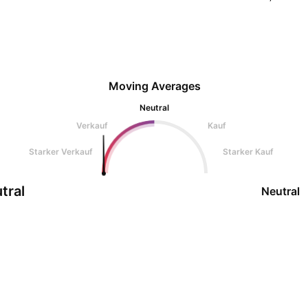
Moving Averages
Neutral
Verkauf
Kauf
Starker Verkauf
Starker Kauf
tral
Neutral