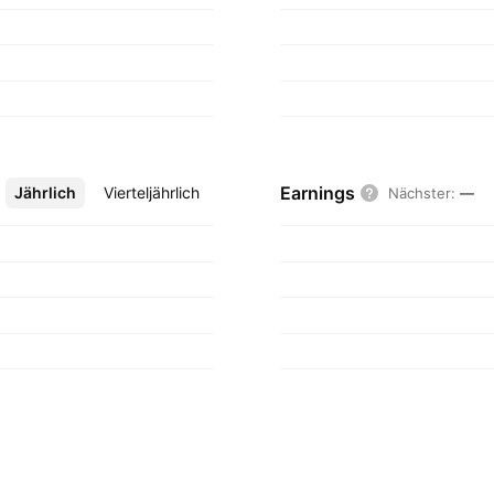
Earnings
Jährlich
Mehr
Vierteljährlich
Nächster
:
—