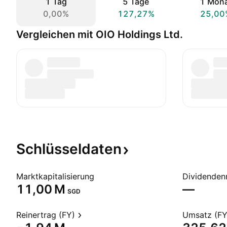
1 Tag
5 Tage
1 Mon
0,00%
127,27%
25,00
Vergleichen mit OIO Holdings Ltd.
Schlüsseldaten
Marktkapitalisierung
Dividendenr
‪11,00 M‬
—
SGD
Reinertrag (FY)
Umsatz (FY