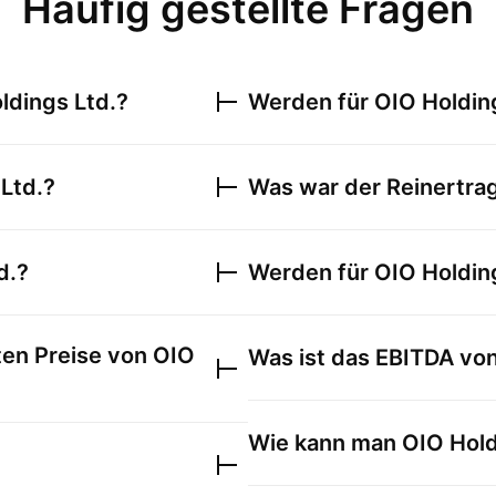
Häufig gestellte Fragen
ldings Ltd.
?
Werden für
OIO Holdin
Ltd.
?
Was war der Reinertra
d.
?
Werden für
OIO Holdin
ten Preise von
OIO
Was ist das EBITDA vo
Wie kann man
OIO Hold