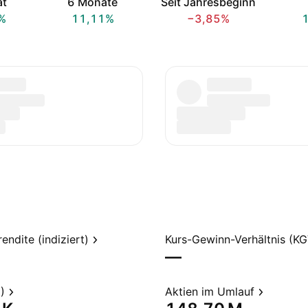
at
6 Monate
Seit Jahresbeginn
%
11,11%
−3,85%
endite (indiziert)
Kurs-Gewinn-Verhältnis (KG
—
)
Aktien im Umlauf