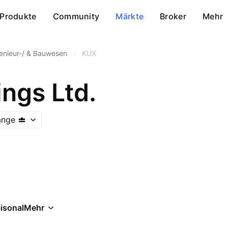
Produkte
Community
Märkte
Broker
Mehr
enieur-/ & Bauwesen
/
KUX
ngs Ltd.
ange
isonal
Mehr