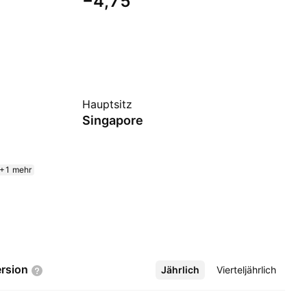
−4,75
Hauptsitz
Singapore
+1 mehr
rsion
Jährlich
Mehr
Vierteljährlich