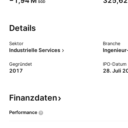
‪−1,94 M‬
‪325,62 
SGD
Details
Sektor
Branche
Industrielle Services
Ingenieur
Gegründet
IPO-Datum
2017
28. Juli 
Finanzdaten
Performance