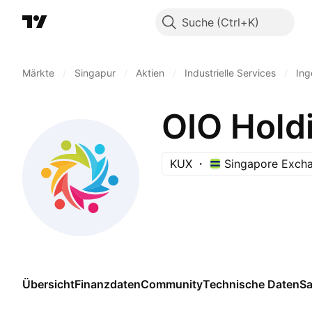
Suche
Märkte
/
Singapur
/
Aktien
/
Industrielle Services
/
Ing
OIO Holdi
KUX
Singapore Exch
Übersicht
Finanzdaten
Community
Technische Daten
Sa