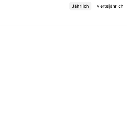
Jährlich
Mehr
Vierteljährlich