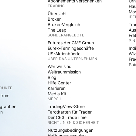
Abonnements verschenken
Ur
TRADING
Hau
Mod
Übersicht
IDE
Broker
Broker-Vergleich
Tra
The Leap
Aus
SONDERANGEBOTE
Edi
PIN
Futures der CME Group
Eurex-Termingeschäfte
Ind
US-Aktienbündel
Wiz
ÜBER DAS UNTERNEHMEN
Fre
Pai
Wer wir sind
Weltraummission
Blog
Hilfe Center
ODUKTE
Karrieren
Media Kit
strom
MERCH
graphen
TradingView-Store
en
Tarotkarten für Trader
Der C63 TradeTime
RICHTLINIEN & SICHERHEIT
Nutzungsbedingungen
Haftungsausschluss