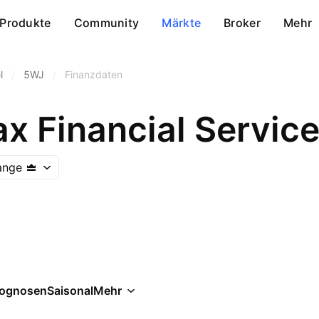
Produkte
Community
Märkte
Broker
Mehr
l
/
5WJ
/
Finanzdaten
 Financial Service
ange
rognosen
Saisonal
Mehr