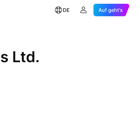
DE
Auf geht's
s Ltd.