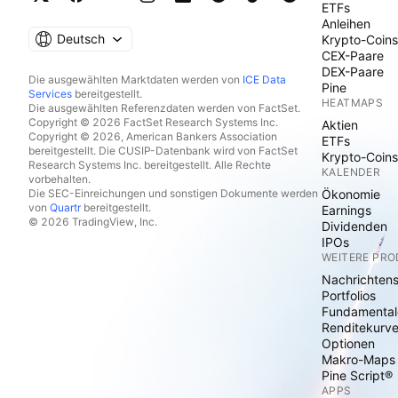
ETFs
Anleihen
Deutsch
Krypto-Coins
CEX-Paare
DEX-Paare
Die ausgewählten Marktdaten werden von
ICE Data
Pine
Services
bereitgestellt.
HEATMAPS
Die ausgewählten Referenzdaten werden von FactSet.
Copyright © 2026 FactSet Research Systems Inc.
Aktien
Copyright © 2026, American Bankers Association
ETFs
bereitgestellt. Die CUSIP-Datenbank wird von FactSet
Krypto-Coins
Research Systems Inc. bereitgestellt. Alle Rechte
KALENDER
vorbehalten.
Die SEC-Einreichungen und sonstigen Dokumente werden
Ökonomie
von
Quartr
bereitgestellt.
Earnings
© 2026 TradingView, Inc.
Dividenden
IPOs
WEITERE PR
Nachrichten
Portfolios
Fundamental
Renditekurv
Optionen
Makro-Maps
Pine Script®
APPS