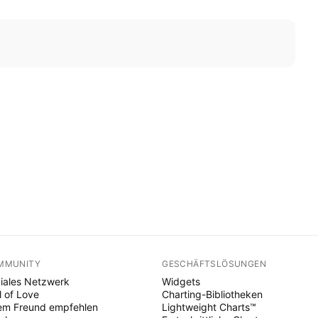
MMUNITY
GESCHÄFTSLÖSUNGEN
iales Netzwerk
Widgets
l of Love
Charting-Bibliotheken
em Freund empfehlen
Lightweight Charts™