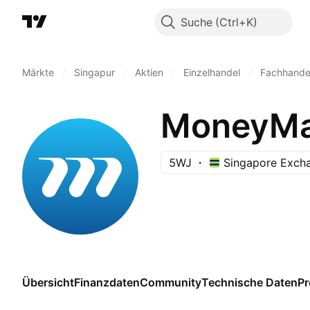
Suche
Märkte
/
Singapur
/
Aktien
/
Einzelhandel
/
Fachhande
MoneyMax
5WJ
Singapore Exch
Übersicht
Finanzdaten
Community
Technische Daten
P