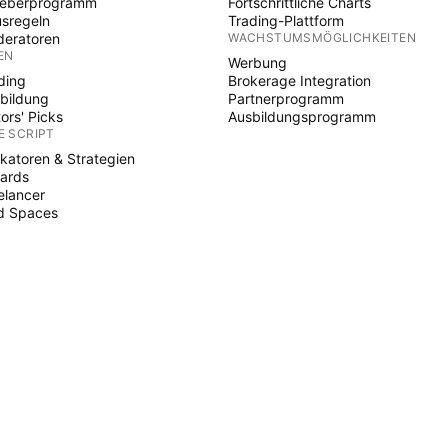
heberprogramm
Fortschrittliche Charts
sregeln
Trading-Plattform
eratoren
WACHSTUMSMÖGLICHKEITEN
EN
Werbung
ding
Brokerage Integration
bildung
Partnerprogramm
tors' Picks
Ausbildungsprogramm
E SCRIPT
ikatoren & Strategien
ards
elancer
d Spaces