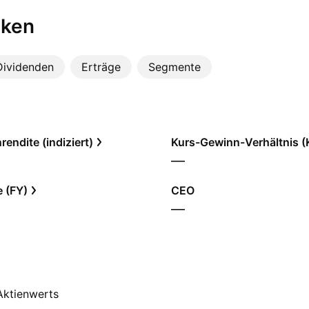
iken
Dividenden
Erträge
Segmente
endite (indiziert)
Kurs-Gewinn-Verhältnis 
—
e (FY)
CEO
—
 Aktienwerts