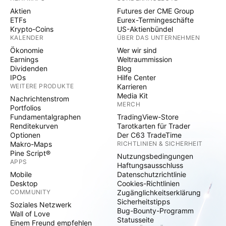
Aktien
Futures der CME Group
ETFs
Eurex-Termingeschäfte
Krypto-Coins
US-Aktienbündel
KALENDER
ÜBER DAS UNTERNEHMEN
Ökonomie
Wer wir sind
Earnings
Weltraummission
Dividenden
Blog
IPOs
Hilfe Center
WEITERE PRODUKTE
Karrieren
Media Kit
Nachrichtenstrom
MERCH
Portfolios
Fundamentalgraphen
TradingView-Store
Renditekurven
Tarotkarten für Trader
Optionen
Der C63 TradeTime
Makro-Maps
RICHTLINIEN & SICHERHEIT
Pine Script®
Nutzungsbedingungen
APPS
Haftungsausschluss
Mobile
Datenschutzrichtlinie
Desktop
Cookies-Richtlinien
COMMUNITY
Zugänglichkeitserklärung
Sicherheitstipps
Soziales Netzwerk
Bug-Bounty-Programm
Wall of Love
Statusseite
Einem Freund empfehlen