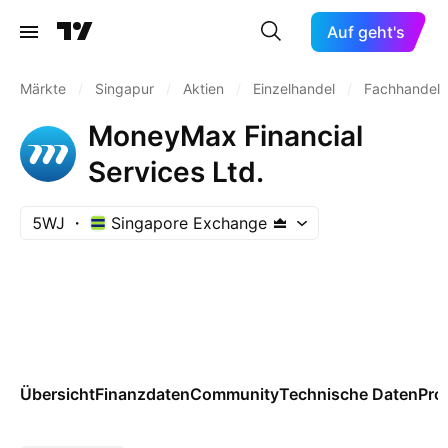
Auf geht's
Märkte
/
Singapur
/
Aktien
/
Einzelhandel
/
Fachhandel
MoneyMax Financial
Services Ltd.
5WJ
Singapore Exchange
Übersicht
Finanzdaten
Community
Technische Daten
Pro