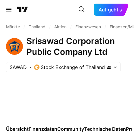
Auf geht's
Märkte
/
Thailand
/
Aktien
/
Finanzwesen
/
Finanzen/Mi
Srisawad Corporation
Public Company Ltd
SAWAD
Stock Exchange of Thailand
Übersicht
Finanzdaten
Community
Technische Daten
Pro