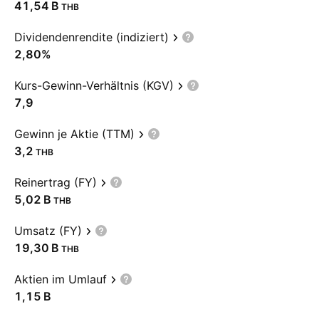
‪41,54 B‬
THB
Dividendenrendite (indiziert)
2,80%
Kurs-Gewinn-Verhältnis (KGV)
7,9
Gewinn je Aktie (TTM)
3,2
THB
Reinertrag (FY)
‪5,02 B‬
THB
Umsatz (FY)
‪19,30 B‬
THB
Aktien im Umlauf
‪1,15 B‬