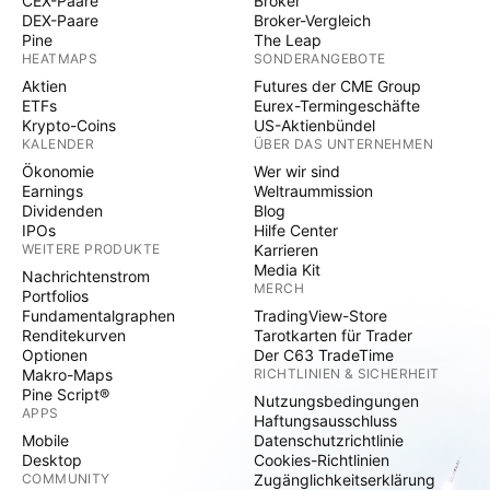
CEX-Paare
Broker
DEX-Paare
Broker-Vergleich
Pine
The Leap
HEATMAPS
SONDERANGEBOTE
Aktien
Futures der CME Group
ETFs
Eurex-Termingeschäfte
Krypto-Coins
US-Aktienbündel
KALENDER
ÜBER DAS UNTERNEHMEN
Ökonomie
Wer wir sind
Earnings
Weltraummission
Dividenden
Blog
IPOs
Hilfe Center
WEITERE PRODUKTE
Karrieren
Media Kit
Nachrichtenstrom
MERCH
Portfolios
Fundamentalgraphen
TradingView-Store
Renditekurven
Tarotkarten für Trader
Optionen
Der C63 TradeTime
Makro-Maps
RICHTLINIEN & SICHERHEIT
Pine Script®
Nutzungsbedingungen
APPS
Haftungsausschluss
Mobile
Datenschutzrichtlinie
Desktop
Cookies-Richtlinien
COMMUNITY
Zugänglichkeitserklärung