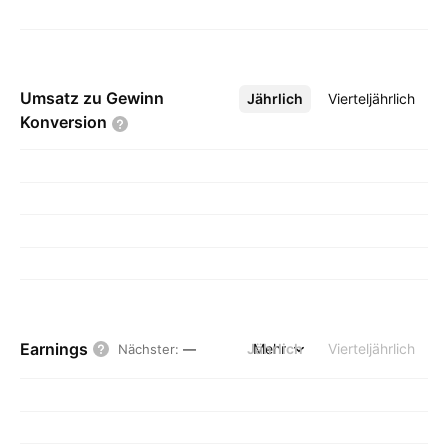
Umsatz zu Gewinn
Jährlich
Mehr
Vierteljährlich
Konversion
Earnings
Jährlich
Mehr
Vierteljährlich
Nächster
:
—