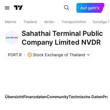
Auf geht's
Märkte
/
Thailand
/
Aktien
/
Transportmittel
/
Sonstige T
Sahathai Terminal Public
Company Limited NVDR
PORT.R
Stock Exchange of Thailand
Übersicht
Finanzdaten
Community
Technische Daten
Pro