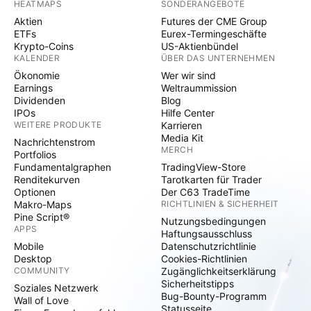
HEATMAPS
SONDERANGEBOTE
Aktien
Futures der CME Group
ETFs
Eurex-Termingeschäfte
Krypto-Coins
US-Aktienbündel
KALENDER
ÜBER DAS UNTERNEHMEN
Ökonomie
Wer wir sind
Earnings
Weltraummission
Dividenden
Blog
IPOs
Hilfe Center
WEITERE PRODUKTE
Karrieren
Media Kit
Nachrichtenstrom
MERCH
Portfolios
Fundamentalgraphen
TradingView-Store
Renditekurven
Tarotkarten für Trader
Optionen
Der C63 TradeTime
Makro-Maps
RICHTLINIEN & SICHERHEIT
Pine Script®
Nutzungsbedingungen
APPS
Haftungsausschluss
Mobile
Datenschutzrichtlinie
Desktop
Cookies-Richtlinien
COMMUNITY
Zugänglichkeitserklärung
Sicherheitstipps
Soziales Netzwerk
Bug-Bounty-Programm
Wall of Love
Statusseite