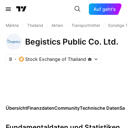
Auf geht's
Märkte
/
Thailand
/
Aktien
/
Transportmittel
/
Sonstige T
Begistics Public Co. Ltd.
B
Stock Exchange of Thailand
Übersicht
Finanzdaten
Community
Technische Daten
Sai
Fundamentaldaten und Statistiken