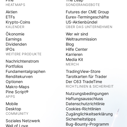
HEATMAPS
SONDERANGEBOTE
Aktien
Futures der CME Group
ETFs
Eurex-Termingeschäfte
Krypto-Coins
US-Aktienbündel
KALENDER
ÜBER DAS UNTERNEHMEN
Ökonomie
Wer wir sind
Earnings
Weltraummission
Dividenden
Blog
IPOs
Hilfe Center
WEITERE PRODUKTE
Karrieren
Media Kit
Nachrichtenstrom
MERCH
Portfolios
Fundamentalgraphen
TradingView-Store
Renditekurven
Tarotkarten für Trader
Optionen
Der C63 TradeTime
Makro-Maps
RICHTLINIEN & SICHERHEIT
Pine Script®
Nutzungsbedingungen
APPS
Haftungsausschluss
Mobile
Datenschutzrichtlinie
Desktop
Cookies-Richtlinien
COMMUNITY
Zugänglichkeitserklärung
Sicherheitstipps
Soziales Netzwerk
Bug-Bounty-Programm
Wall of Love