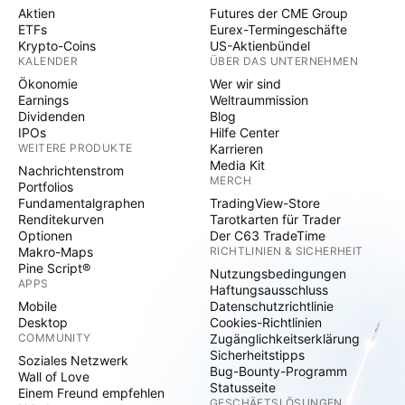
Aktien
Futures der CME Group
ETFs
Eurex-Termingeschäfte
Krypto-Coins
US-Aktienbündel
KALENDER
ÜBER DAS UNTERNEHMEN
Ökonomie
Wer wir sind
Earnings
Weltraummission
Dividenden
Blog
IPOs
Hilfe Center
WEITERE PRODUKTE
Karrieren
Media Kit
Nachrichtenstrom
MERCH
Portfolios
Fundamentalgraphen
TradingView-Store
Renditekurven
Tarotkarten für Trader
Optionen
Der C63 TradeTime
Makro-Maps
RICHTLINIEN & SICHERHEIT
Pine Script®
Nutzungsbedingungen
APPS
Haftungsausschluss
Mobile
Datenschutzrichtlinie
Desktop
Cookies-Richtlinien
COMMUNITY
Zugänglichkeitserklärung
Sicherheitstipps
Soziales Netzwerk
Bug-Bounty-Programm
Wall of Love
Statusseite
Einem Freund empfehlen
GESCHÄFTSLÖSUNGEN