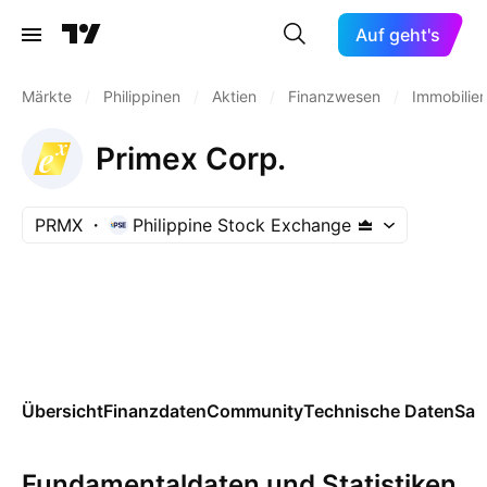
Auf geht's
Märkte
/
Philippinen
/
Aktien
/
Finanzwesen
/
Immobilie
Primex Corp.
PRMX
Philippine Stock Exchange
Übersicht
Finanzdaten
Community
Technische Daten
Sai
Fundamentaldaten und Statistiken