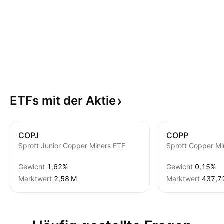
ETFs mit der
Aktie
COPJ
COPP
Sprott Junior Copper Miners ETF
Sprott Copper Mi
Gewicht
1,62%
Gewicht
0,15%
Marktwert
‪2,58 M‬
Marktwert
‪437,72