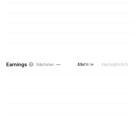
Earnings
Jährlich
Mehr
Vierteljährlich
Nächster
:
—