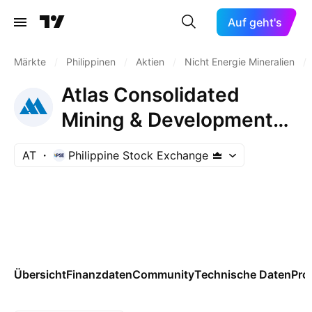
Auf geht's
Märkte
/
Philippinen
/
Aktien
/
Nicht Energie Mineralien
/
Atlas Consolidated
Mining & Development
Corp.
AT
Philippine Stock Exchange
Übersicht
Finanzdaten
Community
Technische Daten
Pro