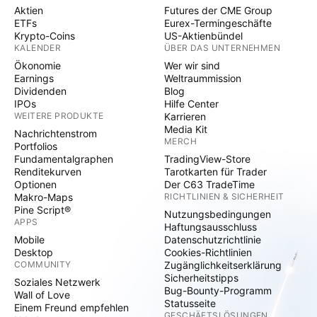
Aktien
Futures der CME Group
ETFs
Eurex-Termingeschäfte
Krypto-Coins
US-Aktienbündel
KALENDER
ÜBER DAS UNTERNEHMEN
Ökonomie
Wer wir sind
Earnings
Weltraummission
Dividenden
Blog
IPOs
Hilfe Center
WEITERE PRODUKTE
Karrieren
Media Kit
Nachrichtenstrom
MERCH
Portfolios
Fundamentalgraphen
TradingView-Store
Renditekurven
Tarotkarten für Trader
Optionen
Der C63 TradeTime
Makro-Maps
RICHTLINIEN & SICHERHEIT
Pine Script®
Nutzungsbedingungen
APPS
Haftungsausschluss
Mobile
Datenschutzrichtlinie
Desktop
Cookies-Richtlinien
COMMUNITY
Zugänglichkeitserklärung
Sicherheitstipps
Soziales Netzwerk
Bug-Bounty-Programm
Wall of Love
Statusseite
Einem Freund empfehlen
GESCHÄFTSLÖSUNGEN