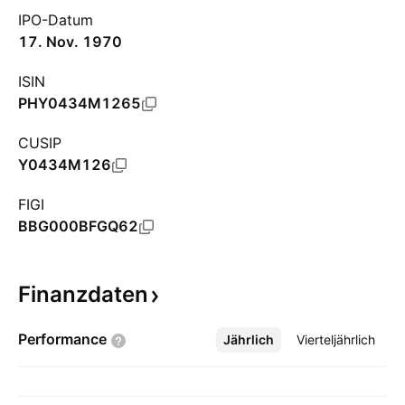
IPO-Datum
17. Nov. 1970
ISIN
PHY0434M1265
CUSIP
Y0434M126
FIGI
BBG000BFGQ62
Finanzdaten
Performance
Jährlich
Mehr
Vierteljährlich