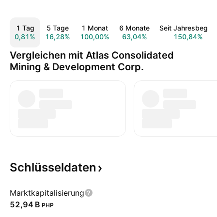
1 Tag
5 Tage
1 Monat
6 Monate
Seit Jahresbeginn
0,81%
16,28%
100,00%
63,04%
150,84%
Vergleichen mit Atlas Consolidated
Mining & Development Corp.
Schlüsseldaten
Marktkapitalisierung
‪52,94 B‬
PHP