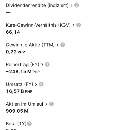
Dividendenrendite (indiziert)
—
Kurs-Gewinn-Verhältnis (KGV)
66,14
Gewinn je Aktie (TTM)
0,22
PHP
Reinertrag (FY)
‪−248,15 M‬
PHP
Umsatz (FY)
‪16,57 B‬
PHP
Aktien im Umlauf
‪909,05 M‬
Beta (1Y)