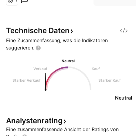
braucht LTE und IoT Bausteine
mit geringstem Energieverbrauch
und hohem Reaktionsvermögen.
Nordic Semiconductor ist an sein
Technische
Daten
Eine Zusammenfassung, was die Indikatoren
suggerieren.
Neutral
Verkauf
Kauf
Starker Verkauf
Starker Kauf
Neutral
Analystenrating
Eine zusammenfassende Ansicht der Ratings von