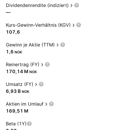
Dividendenrendite (indiziert)
—
Kurs-Gewinn-Verhältnis (KGV)
107,6
Gewinn je Aktie (TTM)
1,6
NOK
Reinertrag (FY)
‪170,14 M‬
NOK
Umsatz (FY)
‪6,93 B‬
NOK
Aktien im Umlauf
‪169,51 M‬
Beta (1Y)