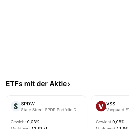
ETFs mit der
Aktie
SPDW
VSS
State Street SPDR Portfolio Developed World ex-US ETF
Gewicht
0,03%
Gewicht
0,08%
Marktwert
‪12,83 M‬
Marktwert
‪11,86 