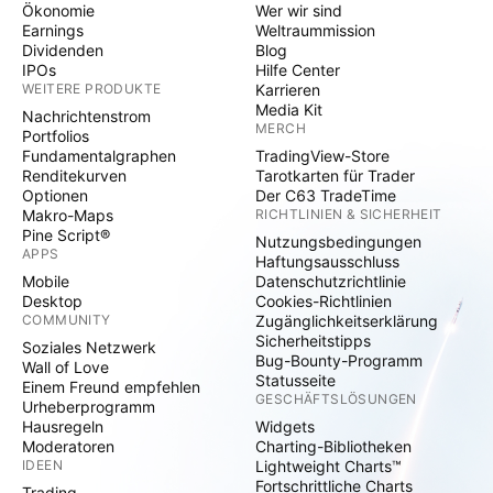
Ökonomie
Wer wir sind
Earnings
Weltraummission
Dividenden
Blog
IPOs
Hilfe Center
WEITERE PRODUKTE
Karrieren
Media Kit
Nachrichtenstrom
MERCH
Portfolios
Fundamentalgraphen
TradingView-Store
Renditekurven
Tarotkarten für Trader
Optionen
Der C63 TradeTime
Makro-Maps
RICHTLINIEN & SICHERHEIT
Pine Script®
Nutzungsbedingungen
APPS
Haftungsausschluss
Mobile
Datenschutzrichtlinie
Desktop
Cookies-Richtlinien
COMMUNITY
Zugänglichkeitserklärung
Sicherheitstipps
Soziales Netzwerk
Bug-Bounty-Programm
Wall of Love
Statusseite
Einem Freund empfehlen
GESCHÄFTSLÖSUNGEN
Urheberprogramm
Hausregeln
Widgets
Moderatoren
Charting-Bibliotheken
IDEEN
Lightweight Charts™
Fortschrittliche Charts
Trading