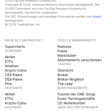
2026 FactSet Research Systems Inc.
Copyright © 2026, American Bankers Association bereitgestellt. Die
CUSIP-Datenbank wird von FactSet Research Systems Inc.
bereitgestellt. Alle Rechte vorbehalten.
Die SEC-Einreichungen und sonstigen Dokumente werden von
Quartr
bereitgestellt.
© 2026 TradingView, Inc.
MEHR ALS EIN PRODUKT
TOOLS & ABONNEMENTS
Supercharts
Features
SCREENER
Preise
Marktdaten
Aktien
Abonnements verschenken
ETFs
TRADING
Anleihen
Krypto-Coins
Übersicht
CEX-Paare
Broker
DEX-Paare
Broker-Vergleich
Pine
The Leap
HEATMAPS
SONDERANGEBOTE
Aktien
Futures der CME Group
ETFs
Eurex-Termingeschäfte
Krypto-Coins
US-Aktienbündel
KALENDER
ÜBER DAS UNTERNEHMEN