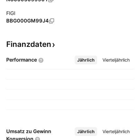
FIGI
BBG000GM99J4
Finanzdaten
Performance
Jährlich
Mehr
Vierteljährlich
Umsatz zu Gewinn
Jährlich
Mehr
Vierteljährlich
Konversion