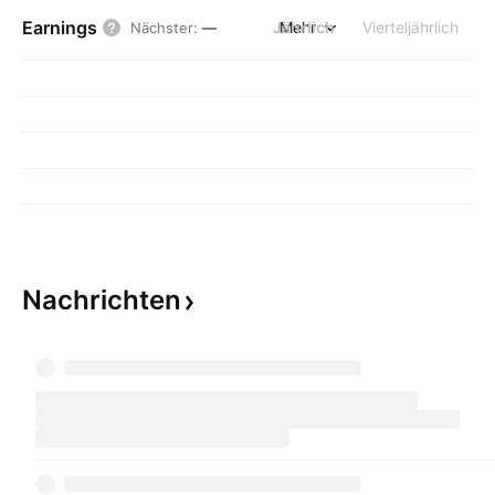
Earnings
Jährlich
Mehr
Vierteljährlich
Nächster
:
—
Nachrichten