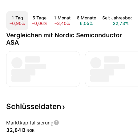
1 Tag
5 Tage
1 Monat
6 Monate
Seit Jahresbegin
−0,90%
−0,06%
−3,40%
6,05%
22,73%
Vergleichen mit Nordic Semiconductor
ASA
Schlüsseldaten
Marktkapitalisierung
‪32,84 B‬
NOK