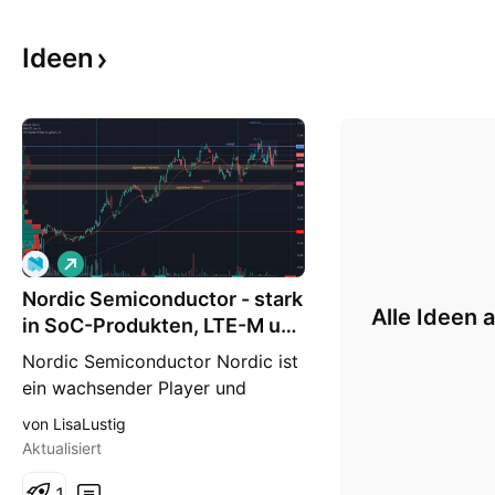
Ideen
L
o
Nordic Semiconductor - stark
n
Alle Ideen 
g
in SoC-Produkten, LTE-M und
NB-IoT
Nordic Semiconductor Nordic ist
ein wachsender Player und
Zulieferer für Prozesssteuerung
von LisaLustig
und Sensorik für die Industrie 4.0
Aktualisiert
und im Consumerbereich.
Komplexe Automatisierung
1