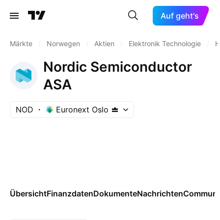
Auf geht's
Märkte
/
Norwegen
/
Aktien
/
Elektronik Technologie
/
H
Nordic Semiconductor
ASA
NOD
Euronext Oslo
Übersicht
Finanzdaten
Dokumente
Nachrichten
Communi