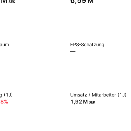
 M‬
‪6,59 M‬
SEK
raum
EPS-Schätzung
—
g (1J)
Umsatz / Mitarbeiter (1J)
48%
‪1,92 M‬
SEK