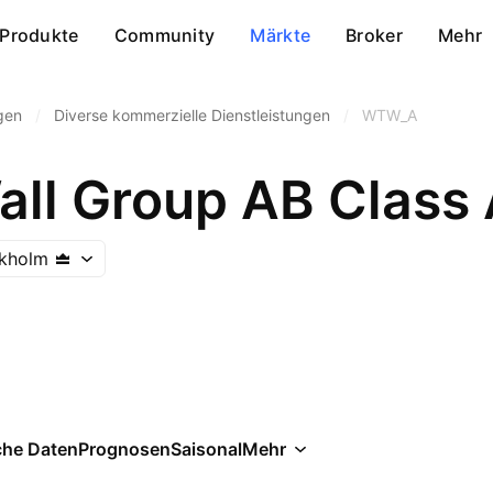
Produkte
Community
Märkte
Broker
Mehr
gen
/
Diverse kommerzielle Dienstleistungen
/
WTW_A
all Group AB Class
kholm
che Daten
Prognosen
Saisonal
Mehr