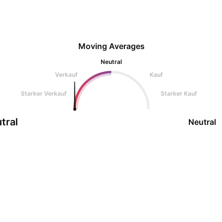
Moving Averages
Neutral
Verkauf
Kauf
Starker Verkauf
Starker Kauf
tral
Neutral