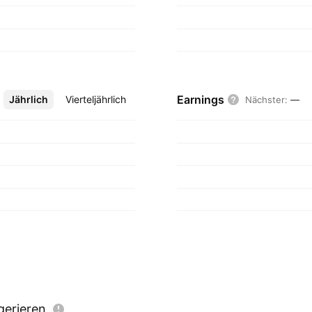
Earnings
Jährlich
Mehr
Vierteljährlich
Nächster
:
—
gerieren.