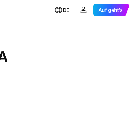
DE
Auf geht's
 A