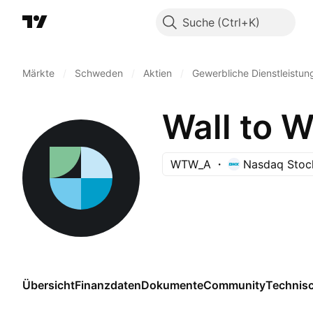
Suche
Märkte
/
Schweden
/
Aktien
/
Gewerbliche Dienstleistun
Wall to W
WTW_A
Nasdaq Stoc
Übersicht
Finanzdaten
Dokumente
Community
Technis