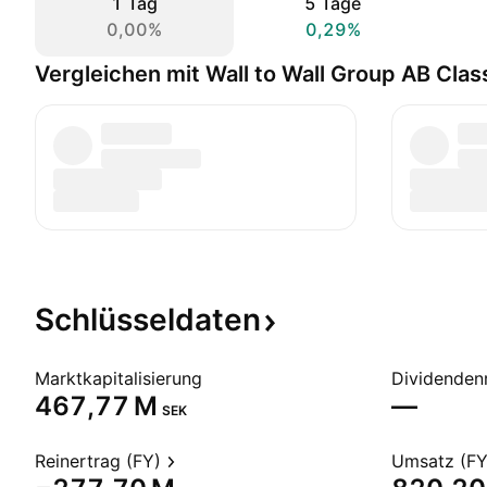
1 Tag
5 Tage
0,00%
0,29%
Vergleichen mit Wall to Wall Group AB Clas
Schlüsseldaten
Marktkapitalisierung
Dividendenr
‪467,77 M‬
—
SEK
Reinertrag (FY)
Umsatz (FY