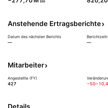
‪−277,70 M‬
‪820,20
SEK
Anstehende
Ertragsberichte
Datum des nächsten Berichts
Berichtzeit
—
—
Mitarbeiter
Angestellte (FY)
Veränderun
427
−50
−10,
Details