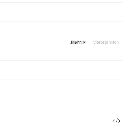
Jährlich
Mehr
Vierteljährlich