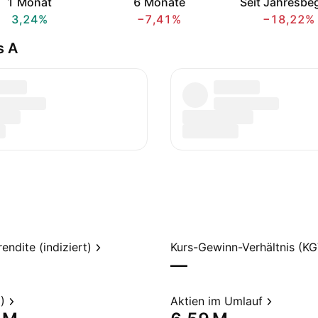
1 Monat
6 Monate
Seit Jahresbe
3,24%
−7,41%
−18,22%
s A
endite (indiziert)
Kurs-Gewinn-Verhältnis (KG
—
)
Aktien im Umlauf