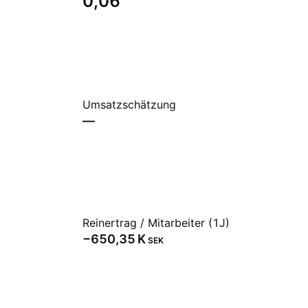
0,06
Umsatzschätzung
—
Reinertrag / Mitarbeiter (1J)
‪−650,35 K‬
SEK