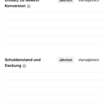
Umsatz zu Gewinn
Jährlich
Mehr
Vierteljährlich
Konversion
Schuldenstand und
Jährlich
Mehr
Vierteljährlich
Deckung