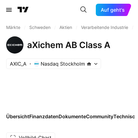
Auf geht's
Märkte
/
Schweden
/
Aktien
/
Verarbeitende Industrie
/
aXichem AB Class A
AXIC_A
Nasdaq Stockholm
Übersicht
Finanzdaten
Dokumente
Community
Technisch
Vollbild-Chart