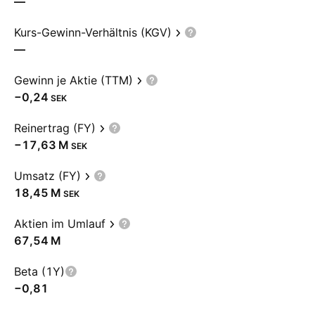
—
Kurs-Gewinn-Verhältnis (KGV)
—
Gewinn je Aktie (TTM)
−0,24
SEK
Reinertrag (FY)
‪−17,63 M‬
SEK
Umsatz (FY)
‪18,45 M‬
SEK
Aktien im Umlauf
‪67,54 M‬
Beta (1Y)
−0,81