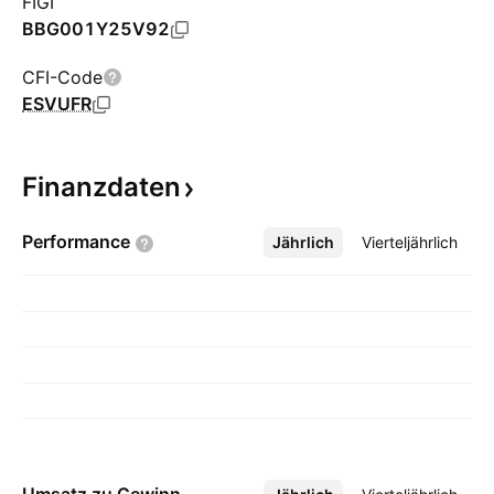
FIGI
BBG001Y25V92
CFI-Code
ESVUFR
Finanzdaten
Performance
Jährlich
Mehr
Vierteljährlich