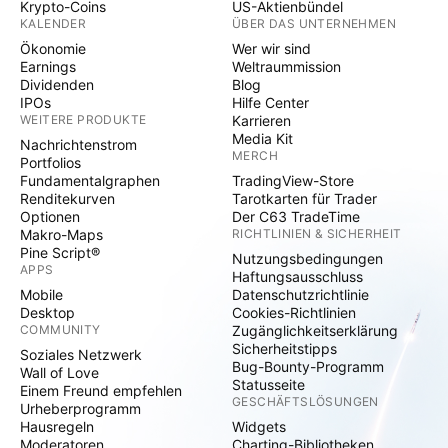
Krypto-Coins
US-Aktienbündel
KALENDER
ÜBER DAS UNTERNEHMEN
Ökonomie
Wer wir sind
Earnings
Weltraummission
Dividenden
Blog
IPOs
Hilfe Center
WEITERE PRODUKTE
Karrieren
Media Kit
Nachrichtenstrom
MERCH
Portfolios
Fundamentalgraphen
TradingView-Store
Renditekurven
Tarotkarten für Trader
Optionen
Der C63 TradeTime
Makro-Maps
RICHTLINIEN & SICHERHEIT
Pine Script®
Nutzungsbedingungen
APPS
Haftungsausschluss
Mobile
Datenschutzrichtlinie
Desktop
Cookies-Richtlinien
COMMUNITY
Zugänglichkeitserklärung
Sicherheitstipps
Soziales Netzwerk
Bug-Bounty-Programm
Wall of Love
Statusseite
Einem Freund empfehlen
GESCHÄFTSLÖSUNGEN
Urheberprogramm
Hausregeln
Widgets
Moderatoren
Charting-Bibliotheken