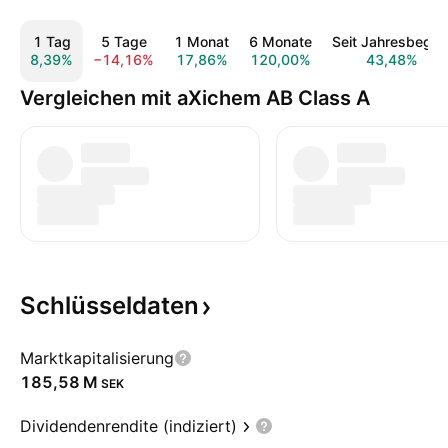
1 Tag
5 Tage
1 Monat
6 Monate
Seit Jahresbegin
8,39%
−14,16%
17,86%
120,00%
43,48%
Vergleichen mit aXichem AB Class A
Schlüsseldaten
Marktkapitalisierung
‪185,58 M‬
SEK
Dividendenrendite (indiziert)