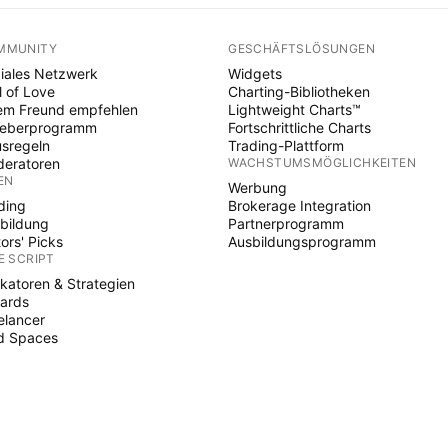
MMUNITY
GESCHÄFTSLÖSUNGEN
iales Netzwerk
Widgets
l of Love
Charting-Bibliotheken
em Freund empfehlen
Lightweight Charts™
heberprogramm
Fortschrittliche Charts
sregeln
Trading-Plattform
eratoren
WACHSTUMSMÖGLICHKEITEN
EN
Werbung
ding
Brokerage Integration
bildung
Partnerprogramm
tors' Picks
Ausbildungsprogramm
E SCRIPT
ikatoren & Strategien
ards
elancer
d Spaces