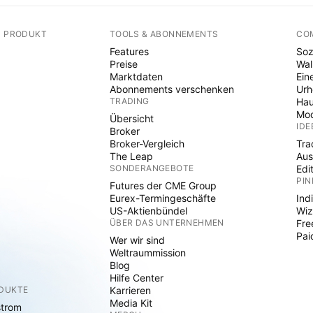
N PRODUKT
TOOLS & ABONNEMENTS
CO
Features
Soz
Preise
Wal
Marktdaten
Ein
Abonnements verschenken
Ur
TRADING
Hau
Mod
Übersicht
IDE
Broker
Broker-Vergleich
Tra
The Leap
Aus
SONDERANGEBOTE
Edi
PIN
Futures der CME Group
Eurex-Termingeschäfte
Ind
US-Aktienbündel
Wiz
ÜBER DAS UNTERNEHMEN
Fre
Pai
Wer wir sind
Weltraummission
Blog
Hilfe Center
ODUKTE
Karrieren
Media Kit
strom