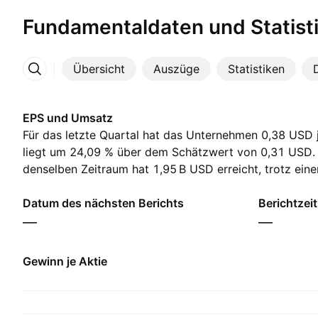
Fundamentaldaten und Statist
Übersicht
Auszüge
Statistiken
Mehr
EPS und Umsatz
Für das letzte Quartal hat das Unternehmen 0,38 USD j
liegt um 24,09 % über dem Schätzwert von 0,31 USD.
denselben Zeitraum hat ‪1,95 B‬ USD erreicht, trotz eine
USD. Für das nächste Quartal erwarten die Analysten e
von 0,10 USD und einen Umsatz von ‪1,54 B‬ USD.
Datum des nächsten Berichts
Berichtzei
—
—
Gewinn je Aktie