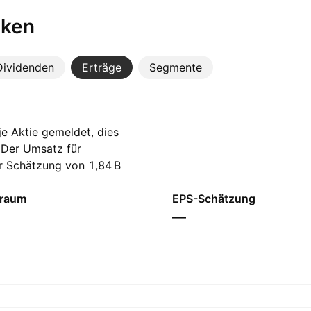
iken
Dividenden
Erträge
Segmente
e Aktie gemeldet, dies
 Der Umsatz für
r Schätzung von ‪1,84 B‬
inen Gewinn je Aktie
traum
EPS-Schätzung
—