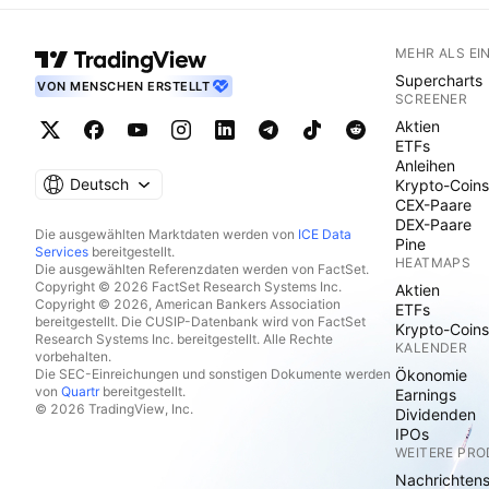
MEHR ALS EI
Supercharts
VON MENSCHEN ERSTELLT
SCREENER
Aktien
ETFs
Anleihen
Deutsch
Krypto-Coins
CEX-Paare
DEX-Paare
Die ausgewählten Marktdaten werden von
ICE Data
Pine
Services
bereitgestellt.
HEATMAPS
Die ausgewählten Referenzdaten werden von FactSet.
Copyright © 2026 FactSet Research Systems Inc.
Aktien
Copyright © 2026, American Bankers Association
ETFs
bereitgestellt. Die CUSIP-Datenbank wird von FactSet
Krypto-Coins
Research Systems Inc. bereitgestellt. Alle Rechte
KALENDER
vorbehalten.
Die SEC-Einreichungen und sonstigen Dokumente werden
Ökonomie
von
Quartr
bereitgestellt.
Earnings
© 2026 TradingView, Inc.
Dividenden
IPOs
WEITERE PR
Nachrichten