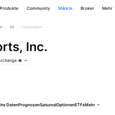
Produkte
Community
Märkte
Broker
Mehr
el
/
AS
/
Finanzdaten
ts, Inc.
Exchange
che Daten
Prognosen
Saisonal
Optionen
ETFs
Mehr