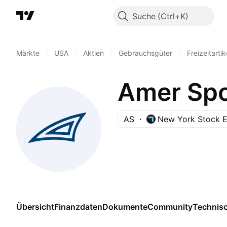
Suche
Märkte
/
USA
/
Aktien
/
Gebrauchsgüter
/
Freizeitartik
Amer Spor
AS
New York Stock 
Übersicht
Finanzdaten
Dokumente
Community
Technis