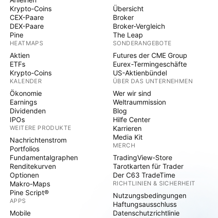
Krypto-Coins
Übersicht
CEX-Paare
Broker
DEX-Paare
Broker-Vergleich
Pine
The Leap
HEATMAPS
SONDERANGEBOTE
Aktien
Futures der CME Group
ETFs
Eurex-Termingeschäfte
Krypto-Coins
US-Aktienbündel
KALENDER
ÜBER DAS UNTERNEHMEN
Ökonomie
Wer wir sind
Earnings
Weltraummission
Dividenden
Blog
IPOs
Hilfe Center
WEITERE PRODUKTE
Karrieren
Media Kit
Nachrichtenstrom
MERCH
Portfolios
Fundamentalgraphen
TradingView-Store
Renditekurven
Tarotkarten für Trader
Optionen
Der C63 TradeTime
Makro-Maps
RICHTLINIEN & SICHERHEIT
Pine Script®
Nutzungsbedingungen
APPS
Haftungsausschluss
Mobile
Datenschutzrichtlinie