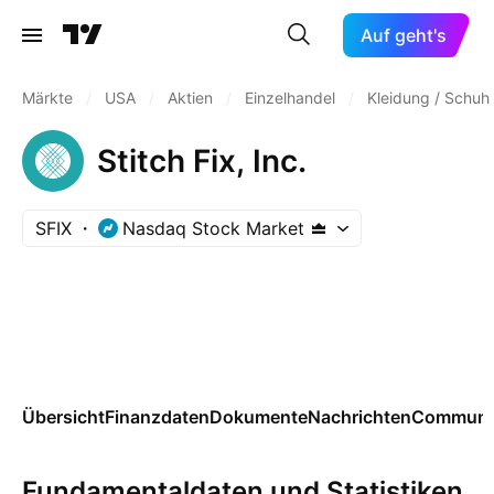
Auf geht's
Märkte
/
USA
/
Aktien
/
Einzelhandel
/
Kleidung / Schuh
Stitch Fix, Inc.
SFIX
Nasdaq Stock Market
Übersicht
Finanzdaten
Dokumente
Nachrichten
Communi
Fundamentaldaten und Statistiken