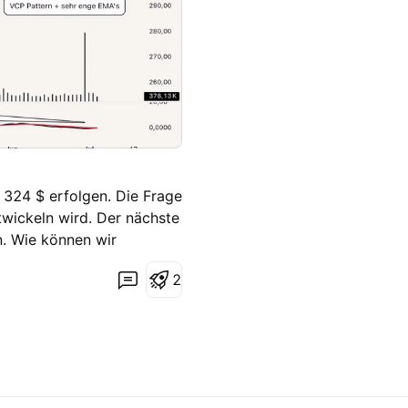
324 $ erfolgen. Die Frage
twickeln wird. Der nächste
n. Wie können wir
ist? Schaut euch das
2
ble breakout in the area
velop around this level.
will we see if a price
 traded.