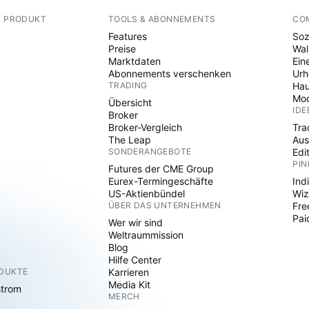
N PRODUKT
TOOLS & ABONNEMENTS
CO
Features
Soz
Preise
Wal
Marktdaten
Ein
Abonnements verschenken
Ur
TRADING
Hau
Mod
Übersicht
IDE
Broker
Broker-Vergleich
Tra
The Leap
Aus
SONDERANGEBOTE
Edi
PIN
Futures der CME Group
Eurex-Termingeschäfte
Ind
US-Aktienbündel
Wiz
ÜBER DAS UNTERNEHMEN
Fre
Pai
Wer wir sind
Weltraummission
Blog
Hilfe Center
ODUKTE
Karrieren
Media Kit
strom
MERCH