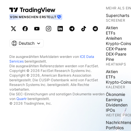
MEHR ALS EI
Supercharts
VON MENSCHEN ERSTELLT
SCREENER
Aktien
ETFs
Anleihen
Deutsch
Krypto-Coins
CEX-Paare
DEX-Paare
Die ausgewählten Marktdaten werden von
ICE Data
Pine
Services
bereitgestellt.
HEATMAPS
Die ausgewählten Referenzdaten werden von FactSet.
Copyright © 2026 FactSet Research Systems Inc.
Aktien
Copyright © 2026, American Bankers Association
ETFs
bereitgestellt. Die CUSIP-Datenbank wird von FactSet
Krypto-Coins
Research Systems Inc. bereitgestellt. Alle Rechte
KALENDER
vorbehalten.
Die SEC-Einreichungen und sonstigen Dokumente werden
Ökonomie
von
Quartr
bereitgestellt.
Earnings
© 2026 TradingView, Inc.
Dividenden
IPOs
WEITERE PR
Nachrichten
Portfolios