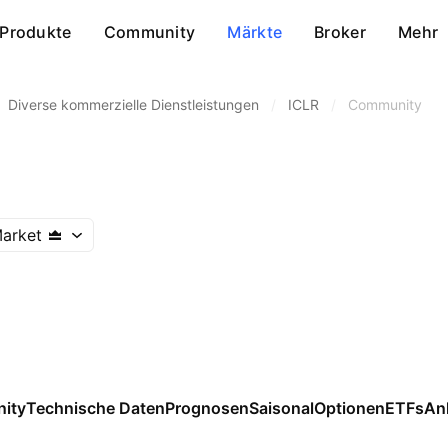
Produkte
Community
Märkte
Broker
Mehr
Diverse kommerzielle Dienstleistungen
/
ICLR
/
Community
arket
ity
Technische Daten
Prognosen
Saisonal
Optionen
ETFs
An