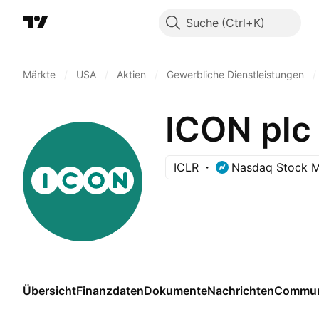
Suche
Märkte
/
USA
/
Aktien
/
Gewerbliche Dienstleistungen
/
ICON plc
ICLR
Nasdaq Stock M
Übersicht
Finanzdaten
Dokumente
Nachrichten
Commun