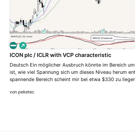
L
o
ICON plc / ICLR with VCP characteristic
n
g
Deutsch Ein möglicher Ausbruch könnte im Bereich um 
ist, wie viel Spannung sich um dieses Niveau herum en
spannende Bereich scheint mir bei etwa $330 zu liege
feststellen, ob ein Preisniveau wichtig oder unwichtig 
von peketec
gehandelte Volumen an. English There could be a possi
around $324. The question is how much tension will de
The next exciting area strikes me at around $330. How 
level is important or unimportant? Look at the volume