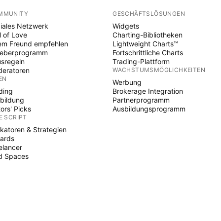
MMUNITY
GESCHÄFTSLÖSUNGEN
iales Netzwerk
Widgets
l of Love
Charting-Bibliotheken
em Freund empfehlen
Lightweight Charts™
heberprogramm
Fortschrittliche Charts
sregeln
Trading-Plattform
eratoren
WACHSTUMSMÖGLICHKEITEN
EN
Werbung
ding
Brokerage Integration
bildung
Partnerprogramm
tors' Picks
Ausbildungsprogramm
E SCRIPT
ikatoren & Strategien
ards
elancer
d Spaces