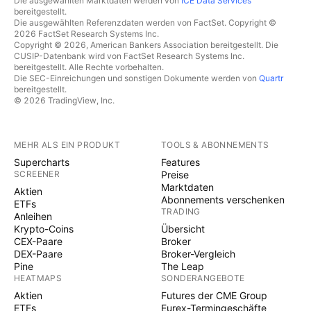
Die ausgewählten Marktdaten werden von
ICE Data Services
bereitgestellt.
Die ausgewählten Referenzdaten werden von FactSet. Copyright ©
2026 FactSet Research Systems Inc.
Copyright © 2026, American Bankers Association bereitgestellt. Die
CUSIP-Datenbank wird von FactSet Research Systems Inc.
bereitgestellt. Alle Rechte vorbehalten.
Die SEC-Einreichungen und sonstigen Dokumente werden von
Quartr
bereitgestellt.
© 2026 TradingView, Inc.
MEHR ALS EIN PRODUKT
TOOLS & ABONNEMENTS
Supercharts
Features
SCREENER
Preise
Marktdaten
Aktien
Abonnements verschenken
ETFs
TRADING
Anleihen
Krypto-Coins
Übersicht
CEX-Paare
Broker
DEX-Paare
Broker-Vergleich
Pine
The Leap
HEATMAPS
SONDERANGEBOTE
Aktien
Futures der CME Group
ETFs
Eurex-Termingeschäfte