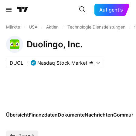
Auf geht's
Märkte
/
USA
/
Aktien
/
Technologie Dienstleistungen
/
Duolingo, Inc.
DUOL
Nasdaq Stock Market
Übersicht
Finanzdaten
Dokumente
Nachrichten
Communi
Zurück