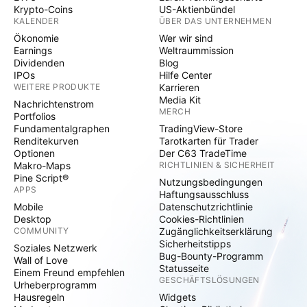
Krypto-Coins
US-Aktienbündel
KALENDER
ÜBER DAS UNTERNEHMEN
Ökonomie
Wer wir sind
Earnings
Weltraummission
Dividenden
Blog
IPOs
Hilfe Center
WEITERE PRODUKTE
Karrieren
Media Kit
Nachrichtenstrom
MERCH
Portfolios
Fundamentalgraphen
TradingView-Store
Renditekurven
Tarotkarten für Trader
Optionen
Der C63 TradeTime
Makro-Maps
RICHTLINIEN & SICHERHEIT
Pine Script®
Nutzungsbedingungen
APPS
Haftungsausschluss
Mobile
Datenschutzrichtlinie
Desktop
Cookies-Richtlinien
COMMUNITY
Zugänglichkeitserklärung
Sicherheitstipps
Soziales Netzwerk
Bug-Bounty-Programm
Wall of Love
Statusseite
Einem Freund empfehlen
GESCHÄFTSLÖSUNGEN
Urheberprogramm
Hausregeln
Widgets