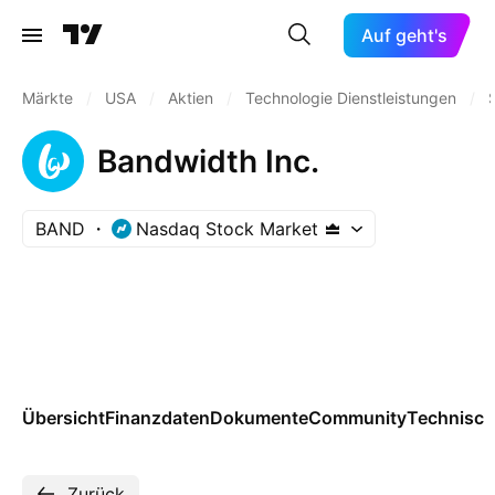
Auf geht's
Märkte
/
USA
/
Aktien
/
Technologie Dienstleistungen
/
Bandwidth Inc.
BAND
Nasdaq Stock Market
Übersicht
Finanzdaten
Dokumente
Community
Technisch
Zurück