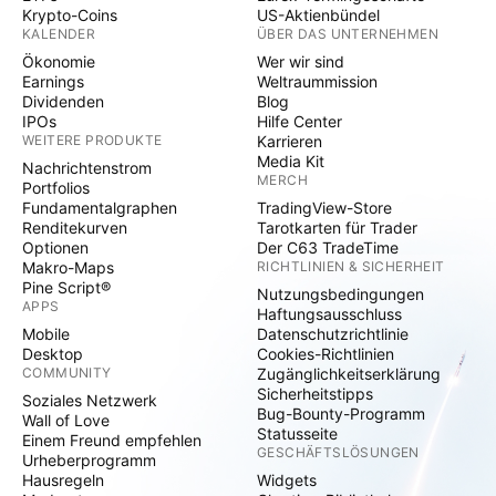
Krypto-Coins
US-Aktienbündel
KALENDER
ÜBER DAS UNTERNEHMEN
Ökonomie
Wer wir sind
Earnings
Weltraummission
Dividenden
Blog
IPOs
Hilfe Center
WEITERE PRODUKTE
Karrieren
Media Kit
Nachrichtenstrom
MERCH
Portfolios
Fundamentalgraphen
TradingView-Store
Renditekurven
Tarotkarten für Trader
Optionen
Der C63 TradeTime
Makro-Maps
RICHTLINIEN & SICHERHEIT
Pine Script®
Nutzungsbedingungen
APPS
Haftungsausschluss
Mobile
Datenschutzrichtlinie
Desktop
Cookies-Richtlinien
COMMUNITY
Zugänglichkeitserklärung
Sicherheitstipps
Soziales Netzwerk
Bug-Bounty-Programm
Wall of Love
Statusseite
Einem Freund empfehlen
GESCHÄFTSLÖSUNGEN
Urheberprogramm
Hausregeln
Widgets