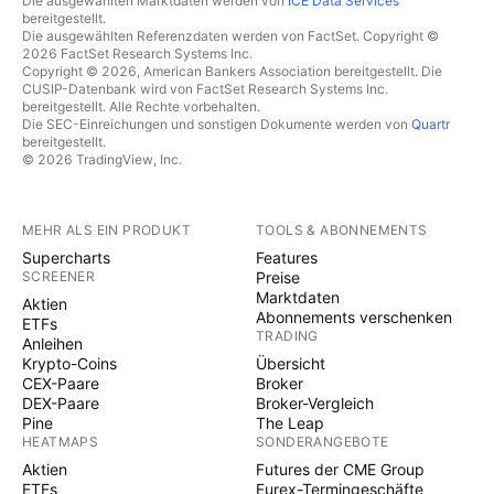
Die ausgewählten Marktdaten werden von
ICE Data Services
bereitgestellt.
Die ausgewählten Referenzdaten werden von FactSet. Copyright ©
2026 FactSet Research Systems Inc.
Copyright © 2026, American Bankers Association bereitgestellt. Die
CUSIP-Datenbank wird von FactSet Research Systems Inc.
bereitgestellt. Alle Rechte vorbehalten.
Die SEC-Einreichungen und sonstigen Dokumente werden von
Quartr
bereitgestellt.
© 2026 TradingView, Inc.
MEHR ALS EIN PRODUKT
TOOLS & ABONNEMENTS
Supercharts
Features
SCREENER
Preise
Marktdaten
Aktien
Abonnements verschenken
ETFs
TRADING
Anleihen
Krypto-Coins
Übersicht
CEX-Paare
Broker
DEX-Paare
Broker-Vergleich
Pine
The Leap
HEATMAPS
SONDERANGEBOTE
Aktien
Futures der CME Group
ETFs
Eurex-Termingeschäfte