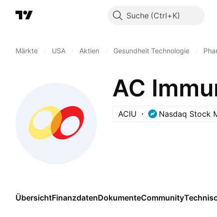
Suche
Märkte
/
USA
/
Aktien
/
Gesundheit Technologie
/
Pha
AC Immu
ACIU
Nasdaq Stock 
Übersicht
Finanzdaten
Dokumente
Community
Technis