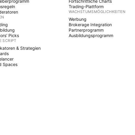
heberprogramm
Fortschrittliche Charts
sregeln
Trading-Plattform
eratoren
WACHSTUMSMÖGLICHKEITEN
EN
Werbung
ding
Brokerage Integration
bildung
Partnerprogramm
tors' Picks
Ausbildungsprogramm
E SCRIPT
ikatoren & Strategien
ards
elancer
d Spaces