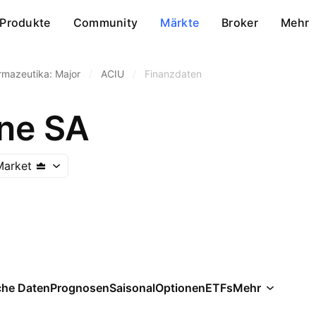
Produkte
Community
Märkte
Broker
Mehr
rmazeutika: Major
/
ACIU
/
Finanzdaten
ne SA
Market
che Daten
Prognosen
Saisonal
Optionen
ETFs
Mehr