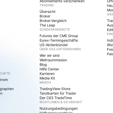
Abonnements verschenken
Ur
TRADING
Hau
Mod
Übersicht
IDE
Broker
Broker-Vergleich
Tra
The Leap
Aus
SONDERANGEBOTE
Edi
PIN
Futures der CME Group
Eurex-Termingeschäfte
Ind
US-Aktienbündel
Wiz
ÜBER DAS UNTERNEHMEN
Fre
Pai
Wer wir sind
Weltraummission
Blog
Hilfe Center
ODUKTE
Karrieren
Media Kit
strom
MERCH
graphen
TradingView-Store
en
Tarotkarten für Trader
Der C63 TradeTime
RICHTLINIEN & SICHERHEIT
Nutzungsbedingungen
Haftungsausschluss