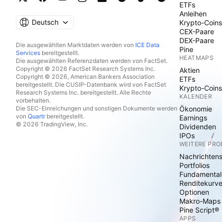
ETFs
Anleihen
Deutsch
Krypto-Coins
CEX-Paare
DEX-Paare
Die ausgewählten Marktdaten werden von
ICE Data
Pine
Services
bereitgestellt.
HEATMAPS
Die ausgewählten Referenzdaten werden von FactSet.
Copyright © 2026 FactSet Research Systems Inc.
Aktien
Copyright © 2026, American Bankers Association
ETFs
bereitgestellt. Die CUSIP-Datenbank wird von FactSet
Krypto-Coins
Research Systems Inc. bereitgestellt. Alle Rechte
KALENDER
vorbehalten.
Die SEC-Einreichungen und sonstigen Dokumente werden
Ökonomie
von
Quartr
bereitgestellt.
Earnings
© 2026 TradingView, Inc.
Dividenden
IPOs
WEITERE PR
Nachrichten
Portfolios
Fundamental
Renditekurv
Optionen
Makro-Maps
Pine Script®
APPS