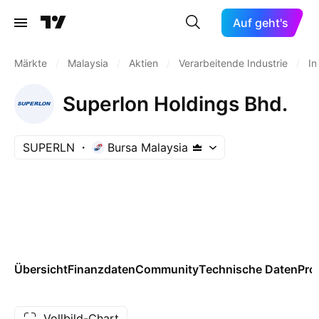
Auf geht's
Märkte
/
Malaysia
/
Aktien
/
Verarbeitende Industrie
/
In
Superlon Holdings Bhd.
SUPERLN
Bursa Malaysia
Übersicht
Finanzdaten
Community
Technische Daten
Pro
Vollbild-Chart