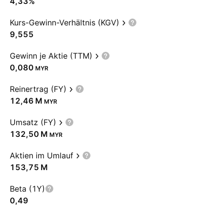
4,33%
Kurs-Gewinn-Verhältnis (KGV)
9,555
Gewinn je Aktie (TTM)
0,080
MYR
Reinertrag (FY)
‪12,46 M‬
MYR
Umsatz (FY)
‪132,50 M‬
MYR
Aktien im Umlauf
‪153,75 M‬
Beta (1Y)
0,49