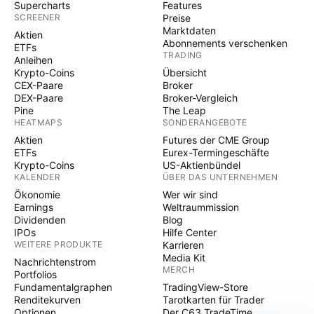
Supercharts
Features
SCREENER
Preise
Marktdaten
Aktien
Abonnements verschenken
ETFs
TRADING
Anleihen
Krypto-Coins
Übersicht
CEX-Paare
Broker
DEX-Paare
Broker-Vergleich
Pine
The Leap
HEATMAPS
SONDERANGEBOTE
Aktien
Futures der CME Group
ETFs
Eurex-Termingeschäfte
Krypto-Coins
US-Aktienbündel
KALENDER
ÜBER DAS UNTERNEHMEN
Ökonomie
Wer wir sind
Earnings
Weltraummission
Dividenden
Blog
IPOs
Hilfe Center
WEITERE PRODUKTE
Karrieren
Media Kit
Nachrichtenstrom
MERCH
Portfolios
Fundamentalgraphen
TradingView-Store
Renditekurven
Tarotkarten für Trader
Optionen
Der C63 TradeTime