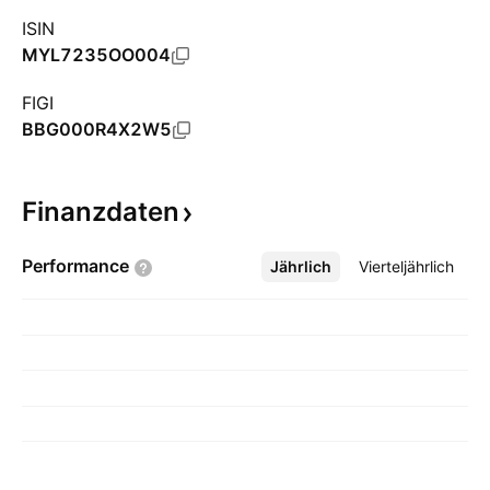
ISIN
MYL7235OO004
FIGI
BBG000R4X2W5
Finanzdaten
Performance
Jährlich
Mehr
Vierteljährlich