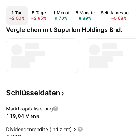
1 Tag
5 Tage
1 Monat
6 Monate
Seit Jahresbegin
−2,00%
−2,65%
9,70%
8,89%
−0,68%
Vergleichen mit Superlon Holdings Bhd.
Schlüsseldaten
Marktkapitalisierung
‪119,04 M‬
MYR
Dividendenrendite (indiziert)