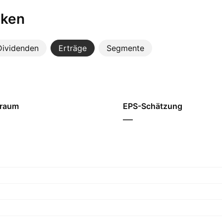
iken
Dividenden
Erträge
Segmente
traum
EPS-Schätzung
—