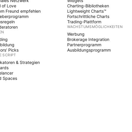
iales Netzwerk
Widgets
l of Love
Charting-Bibliotheken
em Freund empfehlen
Lightweight Charts™
heberprogramm
Fortschrittliche Charts
sregeln
Trading-Plattform
eratoren
WACHSTUMSMÖGLICHKEITEN
EN
Werbung
ding
Brokerage Integration
bildung
Partnerprogramm
tors' Picks
Ausbildungsprogramm
E SCRIPT
ikatoren & Strategien
ards
elancer
d Spaces