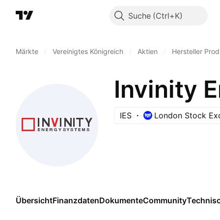
Suche
Märkte
/
Vereinigtes Königreich
/
Aktien
/
Hersteller Prod
Invinity
IES
London Stock Ex
Übersicht
Finanzdaten
Dokumente
Community
Technis