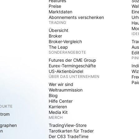
Features
Soz
Preise
Wal
Marktdaten
Ein
Abonnements verschenken
Ur
TRADING
Hau
Mod
Übersicht
IDE
Broker
Broker-Vergleich
Tra
The Leap
Aus
SONDERANGEBOTE
Edi
PIN
Futures der CME Group
Eurex-Termingeschäfte
Ind
US-Aktienbündel
Wiz
ÜBER DAS UNTERNEHMEN
Fre
Pai
Wer wir sind
Weltraummission
Blog
Hilfe Center
ODUKTE
Karrieren
Media Kit
strom
MERCH
graphen
TradingView-Store
en
Tarotkarten für Trader
Der C63 TradeTime