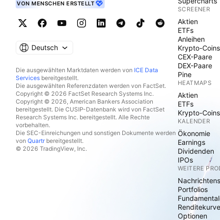
Supercharts
VON MENSCHEN ERSTELLT
SCREENER
Aktien
ETFs
Anleihen
Deutsch
Krypto-Coins
CEX-Paare
DEX-Paare
Die ausgewählten Marktdaten werden von
ICE Data
Pine
Services
bereitgestellt.
HEATMAPS
Die ausgewählten Referenzdaten werden von FactSet.
Copyright © 2026 FactSet Research Systems Inc.
Aktien
Copyright © 2026, American Bankers Association
ETFs
bereitgestellt. Die CUSIP-Datenbank wird von FactSet
Krypto-Coins
Research Systems Inc. bereitgestellt. Alle Rechte
KALENDER
vorbehalten.
Die SEC-Einreichungen und sonstigen Dokumente werden
Ökonomie
von
Quartr
bereitgestellt.
Earnings
© 2026 TradingView, Inc.
Dividenden
IPOs
WEITERE PR
Nachrichten
Portfolios
Fundamental
Renditekurv
Optionen