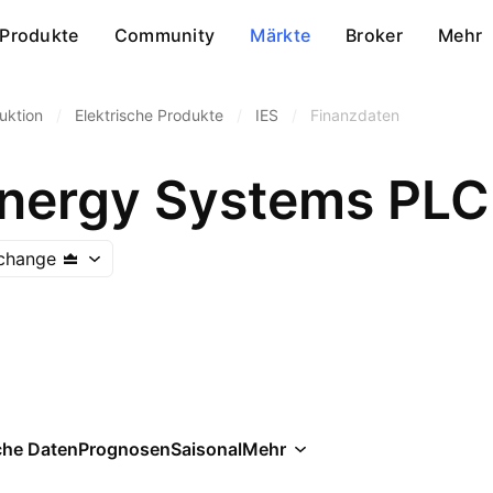
Produkte
Community
Märkte
Broker
Mehr
uktion
/
Elektrische Produkte
/
IES
/
Finanzdaten
 Energy Systems PLC
change
che Daten
Prognosen
Saisonal
Mehr