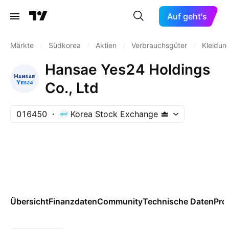
Auf geht's
Märkte
/
Südkorea
/
Aktien
/
Verbrauchsgüter
/
Kleidun
Hansae Yes24 Holdings
Co., Ltd
016450
Korea Stock Exchange
Übersicht
Finanzdaten
Community
Technische Daten
Pro