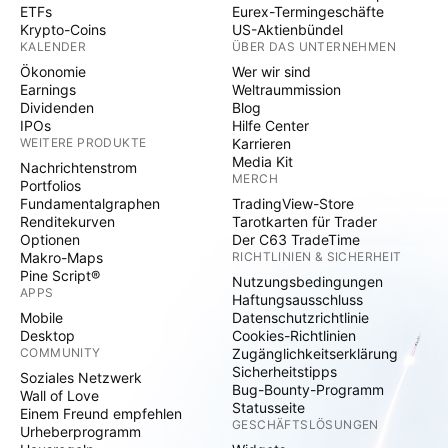
ETFs
Eurex-Termingeschäfte
Krypto-Coins
US-Aktienbündel
KALENDER
ÜBER DAS UNTERNEHMEN
Ökonomie
Wer wir sind
Earnings
Weltraummission
Dividenden
Blog
IPOs
Hilfe Center
WEITERE PRODUKTE
Karrieren
Media Kit
Nachrichtenstrom
MERCH
Portfolios
Fundamentalgraphen
TradingView-Store
Renditekurven
Tarotkarten für Trader
Optionen
Der C63 TradeTime
Makro-Maps
RICHTLINIEN & SICHERHEIT
Pine Script®
Nutzungsbedingungen
APPS
Haftungsausschluss
Mobile
Datenschutzrichtlinie
Desktop
Cookies-Richtlinien
COMMUNITY
Zugänglichkeitserklärung
Sicherheitstipps
Soziales Netzwerk
Bug-Bounty-Programm
Wall of Love
Statusseite
Einem Freund empfehlen
GESCHÄFTSLÖSUNGEN
Urheberprogramm