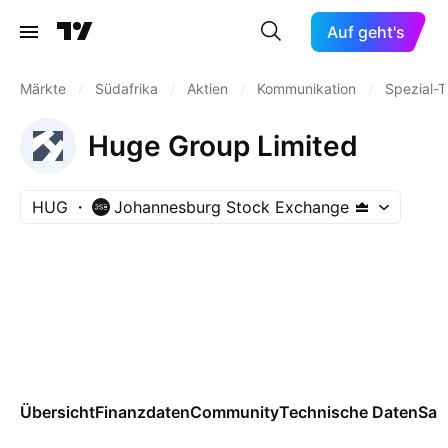
Auf geht's
Märkte
/
Südafrika
/
Aktien
/
Kommunikation
/
Spezial-
Huge Group Limited
HUG
Johannesburg Stock Exchange
Übersicht
Finanzdaten
Community
Technische Daten
Sai