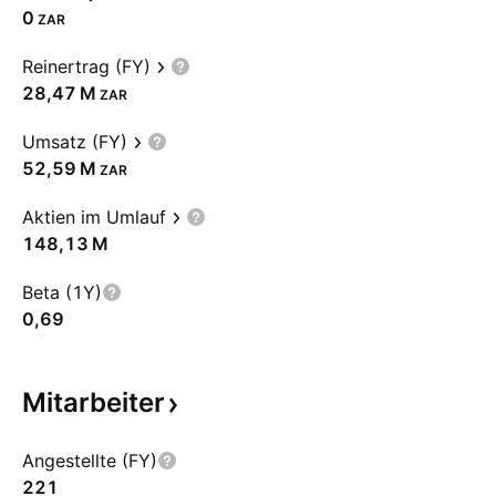
0
ZAR
Reinertrag (FY)
‪28,47 M‬
ZAR
Umsatz (FY)
‪52,59 M‬
ZAR
Aktien im Umlauf
‪148,13 M‬
Beta (1Y)
0,69
Mitarbeiter
Angestellte (FY)
221