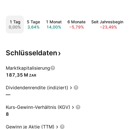
1 Tag
5 Tage
1 Monat
6 Monate
Seit Jahresbeginn
0,00%
3,64%
14,00%
−5,79%
−23,49%
Schlüsseldaten
Marktkapitalisierung
‪187,35 M‬
ZAR
Dividendenrendite (indiziert)
—
Kurs-Gewinn-Verhältnis (KGV)
8
Gewinn je Aktie (TTM)