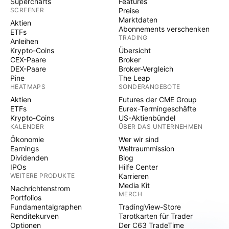
Supercharts
Features
SCREENER
Preise
Marktdaten
Aktien
Abonnements verschenken
ETFs
TRADING
Anleihen
Krypto-Coins
Übersicht
CEX-Paare
Broker
DEX-Paare
Broker-Vergleich
Pine
The Leap
HEATMAPS
SONDERANGEBOTE
Aktien
Futures der CME Group
ETFs
Eurex-Termingeschäfte
Krypto-Coins
US-Aktienbündel
KALENDER
ÜBER DAS UNTERNEHMEN
Ökonomie
Wer wir sind
Earnings
Weltraummission
Dividenden
Blog
IPOs
Hilfe Center
WEITERE PRODUKTE
Karrieren
Media Kit
Nachrichtenstrom
MERCH
Portfolios
Fundamentalgraphen
TradingView-Store
Renditekurven
Tarotkarten für Trader
Optionen
Der C63 TradeTime