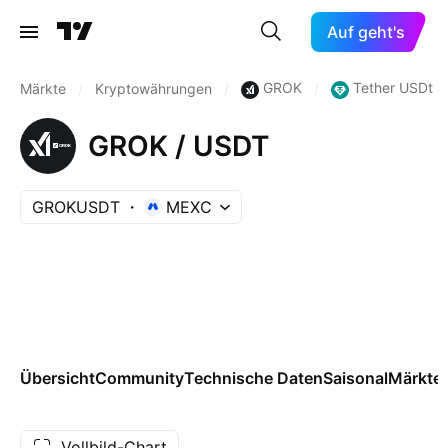
Auf geht's
GROK
Tether USDt
Märkte
/
Kryptowährungen
/
/
GROK / USDT
GROKUSDT
MEXC
Übersicht
Community
Technische Daten
Saisonal
Märkte
Vollbild-Chart