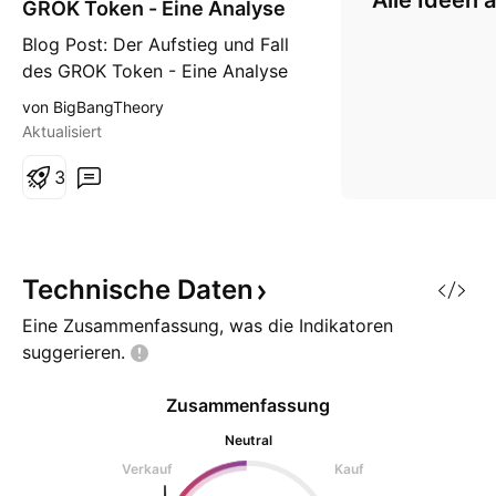
Alle Ideen 
GROK Token - Eine Analyse
Blog Post: Der Aufstieg und Fall
des GROK Token - Eine Analyse
Der kürzliche Hype um den GROK
von BigBangTheory
Token ist ein Paradebeispiel für
Aktualisiert
die Volatilität und das spekulative
Wesen des
3
Kryptowährungsmarktes.
Inspiriert von der KI-basierten
Chatbot-Dienstleistung Grok,
erlebte der GROK Token eine
Technische
Daten
beeindruckend
Eine Zusammenfassung, was die Indikatoren
suggerieren.
Zusammenfassung
Neutral
Verkauf
Kauf