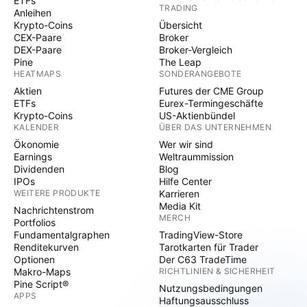
ETFs
TRADING
Anleihen
Krypto-Coins
Übersicht
CEX-Paare
Broker
DEX-Paare
Broker-Vergleich
Pine
The Leap
HEATMAPS
SONDERANGEBOTE
Aktien
Futures der CME Group
ETFs
Eurex-Termingeschäfte
Krypto-Coins
US-Aktienbündel
KALENDER
ÜBER DAS UNTERNEHMEN
Ökonomie
Wer wir sind
Earnings
Weltraummission
Dividenden
Blog
IPOs
Hilfe Center
WEITERE PRODUKTE
Karrieren
Media Kit
Nachrichtenstrom
MERCH
Portfolios
Fundamentalgraphen
TradingView-Store
Renditekurven
Tarotkarten für Trader
Optionen
Der C63 TradeTime
Makro-Maps
RICHTLINIEN & SICHERHEIT
Pine Script®
Nutzungsbedingungen
APPS
Haftungsausschluss