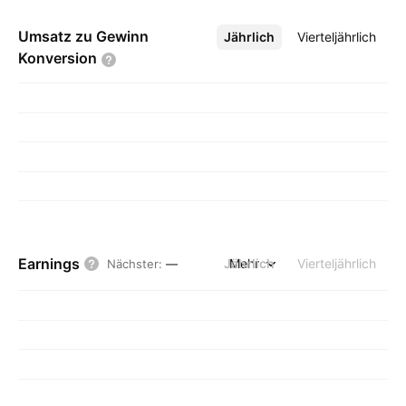
Umsatz zu Gewinn
Jährlich
Mehr
Vierteljährlich
Konversion
Earnings
Jährlich
Mehr
Vierteljährlich
Nächster
:
—