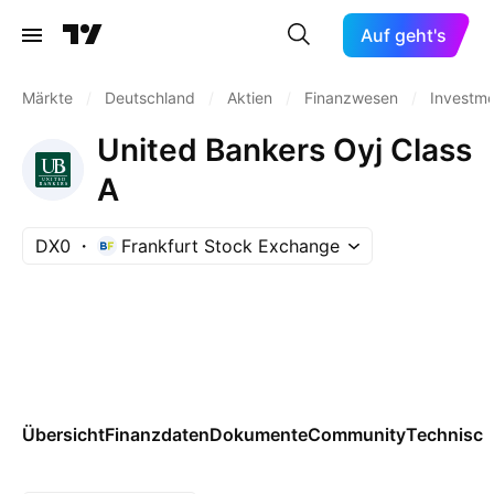
Auf geht's
Märkte
/
Deutschland
/
Aktien
/
Finanzwesen
/
Investm
United Bankers Oyj Class
A
DX0
Frankfurt Stock Exchange
Übersicht
Finanzdaten
Dokumente
Community
Technisch