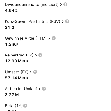
Dividendenrendite (indiziert)
4,64%
Kurs-Gewinn-Verhältnis (KGV)
21,2
Gewinn je Aktie (TTM)
1,2
EUR
Reinertrag (FY)
‪12,93 M‬
EUR
Umsatz (FY)
‪57,14 M‬
EUR
Aktien im Umlauf
‪3,27 M‬
Beta (1Y)