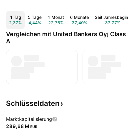
1 Tag
5 Tage
1 Monat
6 Monate
Seit Jahresbeginn
2,37%
4,44%
22,75%
37,40%
37,77%
Vergleichen mit United Bankers Oyj Class
A
Schlüsseldaten
Marktkapitalisierung
‪289,68 M‬
EUR