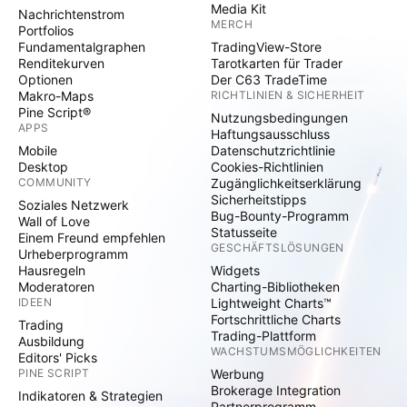
Media Kit
Nachrichtenstrom
MERCH
Portfolios
Fundamentalgraphen
TradingView-Store
Renditekurven
Tarotkarten für Trader
Optionen
Der C63 TradeTime
Makro-Maps
RICHTLINIEN & SICHERHEIT
Pine Script®
Nutzungsbedingungen
APPS
Haftungsausschluss
Mobile
Datenschutzrichtlinie
Desktop
Cookies-Richtlinien
COMMUNITY
Zugänglichkeitserklärung
Sicherheitstipps
Soziales Netzwerk
Bug-Bounty-Programm
Wall of Love
Statusseite
Einem Freund empfehlen
GESCHÄFTSLÖSUNGEN
Urheberprogramm
Hausregeln
Widgets
Moderatoren
Charting-Bibliotheken
IDEEN
Lightweight Charts™
Fortschrittliche Charts
Trading
Trading-Plattform
Ausbildung
WACHSTUMSMÖGLICHKEITEN
Editors' Picks
PINE SCRIPT
Werbung
Brokerage Integration
Indikatoren & Strategien
Partnerprogramm