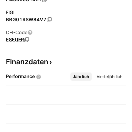
FIGI
BBG019SW84V7
CFI-Code
ESEUFR
Finanzdaten
Performance
Jährlich
Mehr
Vierteljährlich