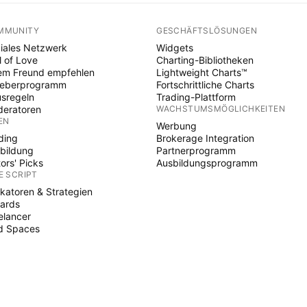
MMUNITY
GESCHÄFTSLÖSUNGEN
iales Netzwerk
Widgets
l of Love
Charting-Bibliotheken
em Freund empfehlen
Lightweight Charts™
heberprogramm
Fortschrittliche Charts
sregeln
Trading-Plattform
eratoren
WACHSTUMSMÖGLICHKEITEN
EN
Werbung
ding
Brokerage Integration
bildung
Partnerprogramm
tors' Picks
Ausbildungsprogramm
E SCRIPT
ikatoren & Strategien
ards
elancer
d Spaces