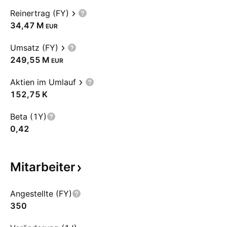
Reinertrag (FY)
‪34,47 M‬
EUR
Umsatz (FY)
‪249,55 M‬
EUR
Aktien im Umlauf
‪152,75 K‬
Beta (1Y)
0,42
Mitarbeiter
Angestellte (FY)
350