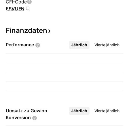
CFI-Code
ESVUFN
Finanzdaten
Performance
Jährlich
Mehr
Vierteljährlich
Umsatz zu Gewinn
Jährlich
Mehr
Vierteljährlich
Konversion