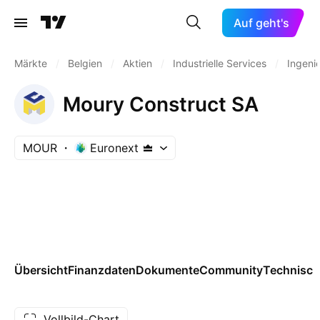
Auf geht's
Märkte
/
Belgien
/
Aktien
/
Industrielle Services
/
Ingeni
Moury Construct SA
MOUR
Euronext
Übersicht
Finanzdaten
Dokumente
Community
Technisch
Vollbild-Chart