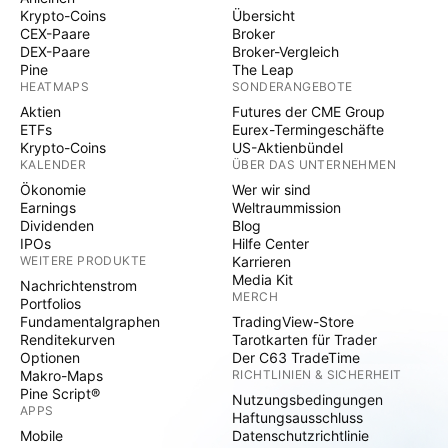
Krypto-Coins
Übersicht
CEX-Paare
Broker
DEX-Paare
Broker-Vergleich
Pine
The Leap
HEATMAPS
SONDERANGEBOTE
Aktien
Futures der CME Group
ETFs
Eurex-Termingeschäfte
Krypto-Coins
US-Aktienbündel
KALENDER
ÜBER DAS UNTERNEHMEN
Ökonomie
Wer wir sind
Earnings
Weltraummission
Dividenden
Blog
IPOs
Hilfe Center
WEITERE PRODUKTE
Karrieren
Media Kit
Nachrichtenstrom
MERCH
Portfolios
Fundamentalgraphen
TradingView-Store
Renditekurven
Tarotkarten für Trader
Optionen
Der C63 TradeTime
Makro-Maps
RICHTLINIEN & SICHERHEIT
Pine Script®
Nutzungsbedingungen
APPS
Haftungsausschluss
Mobile
Datenschutzrichtlinie