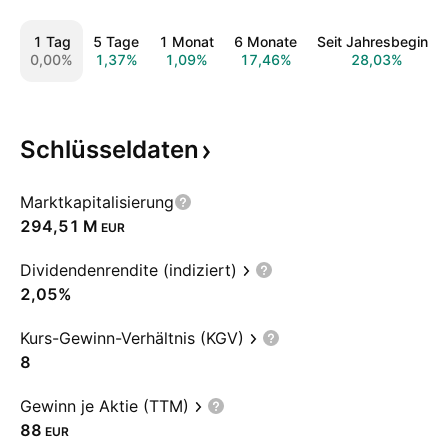
1 Tag
5 Tage
1 Monat
6 Monate
Seit Jahresbeginn
0,00%
1,37%
1,09%
17,46%
28,03%
Schlüsseldaten
Marktkapitalisierung
‪294,51 M‬
EUR
Dividendenrendite (indiziert)
2,05%
Kurs-Gewinn-Verhältnis (KGV)
8
Gewinn je Aktie (TTM)
88
EUR