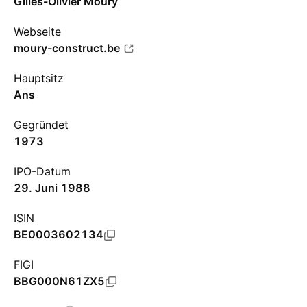
Gilles-Olivier Moury
Webseite
moury-construct.be
Hauptsitz
Ans
Gegründet
1973
IPO-Datum
29. Juni 1988
ISIN
BE0003602134
FIGI
BBG000N61ZX5