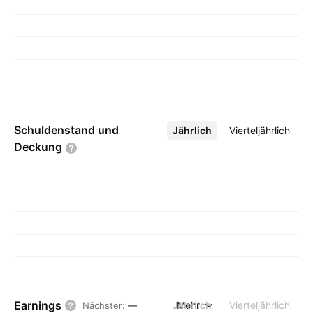
Schuldenstand und
Jährlich
Mehr
Vierteljährlich
Deckung
Earnings
Jährlich
Mehr
Vierteljährlich
Nächster
:
—