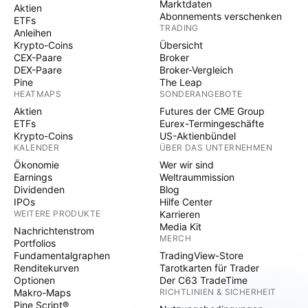
Marktdaten
Aktien
Abonnements verschenken
ETFs
TRADING
Anleihen
Krypto-Coins
Übersicht
CEX-Paare
Broker
DEX-Paare
Broker-Vergleich
Pine
The Leap
HEATMAPS
SONDERANGEBOTE
Aktien
Futures der CME Group
ETFs
Eurex-Termingeschäfte
Krypto-Coins
US-Aktienbündel
KALENDER
ÜBER DAS UNTERNEHMEN
Ökonomie
Wer wir sind
Earnings
Weltraummission
Dividenden
Blog
IPOs
Hilfe Center
WEITERE PRODUKTE
Karrieren
Media Kit
Nachrichtenstrom
MERCH
Portfolios
Fundamentalgraphen
TradingView-Store
Renditekurven
Tarotkarten für Trader
Optionen
Der C63 TradeTime
Makro-Maps
RICHTLINIEN & SICHERHEIT
Pine Script®