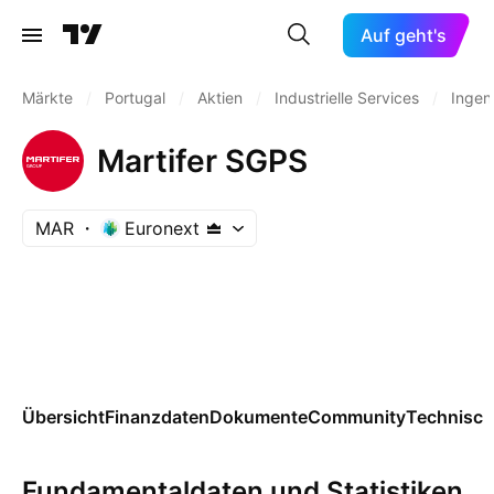
Auf geht's
Märkte
/
Portugal
/
Aktien
/
Industrielle Services
/
Ingen
Martifer SGPS
MAR
Euronext
Übersicht
Finanzdaten
Dokumente
Community
Technisch
Fundamentaldaten und Statistiken