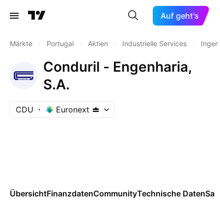
Auf geht's
Märkte
/
Portugal
/
Aktien
/
Industrielle Services
/
Ingen
Conduril - Engenharia,
S.A.
CDU
Euronext
Übersicht
Finanzdaten
Community
Technische Daten
Sai