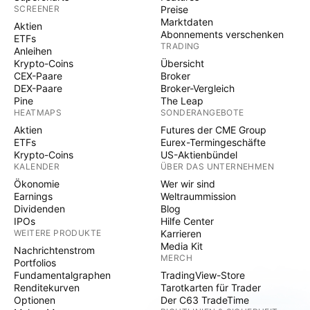
SCREENER
Preise
Marktdaten
Aktien
Abonnements verschenken
ETFs
TRADING
Anleihen
Krypto-Coins
Übersicht
CEX-Paare
Broker
DEX-Paare
Broker-Vergleich
Pine
The Leap
HEATMAPS
SONDERANGEBOTE
Aktien
Futures der CME Group
ETFs
Eurex-Termingeschäfte
Krypto-Coins
US-Aktienbündel
KALENDER
ÜBER DAS UNTERNEHMEN
Ökonomie
Wer wir sind
Earnings
Weltraummission
Dividenden
Blog
IPOs
Hilfe Center
WEITERE PRODUKTE
Karrieren
Media Kit
Nachrichtenstrom
MERCH
Portfolios
Fundamentalgraphen
TradingView-Store
Renditekurven
Tarotkarten für Trader
Optionen
Der C63 TradeTime