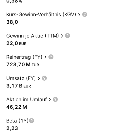
0,38%
Kurs-Gewinn-Verhältnis (KGV)
38,0
Gewinn je Aktie (TTM)
22,0
EUR
Reinertrag (FY)
‪723,70 M‬
EUR
Umsatz (FY)
‪3,17 B‬
EUR
Aktien im Umlauf
‪46,22 M‬
Beta (1Y)
2,23