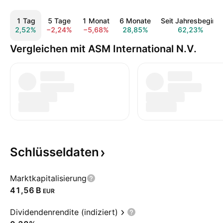
1 Tag
5 Tage
1 Monat
6 Monate
Seit Jahresbeginn
2,52%
−2,24%
−5,68%
28,85%
62,23%
Vergleichen mit ASM International N.V.
Schlüsseldaten
Marktkapitalisierung
‪41,56 B‬
EUR
Dividendenrendite (indiziert)