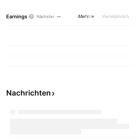
Earnings
Jährlich
Mehr
Vierteljährlich
Nächster
:
—
Nachrichten