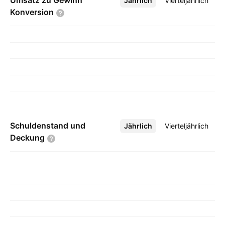
Umsatz zu Gewinn
Jährlich
Mehr
Vierteljährlich
Konversion
Schuldenstand und
Jährlich
Mehr
Vierteljährlich
Deckung