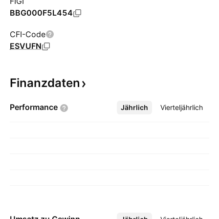
FIGI
BBG000F5L454
CFI-Code
ESVUFN
Finanzdaten
Performance
Jährlich
Mehr
Vierteljährlich