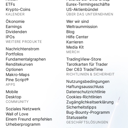
ETFs
Eurex-Termingeschäfte
Krypto-Coins
US-Aktienbündel
KALENDER
ÜBER DAS UNTERNEHMEN
Ökonomie
Wer wir sind
Earnings
Weltraummission
Dividenden
Blog
IPOs
Hilfe Center
WEITERE PRODUKTE
Karrieren
Media Kit
Nachrichtenstrom
MERCH
Portfolios
Fundamentalgraphen
TradingView-Store
Renditekurven
Tarotkarten für Trader
Optionen
Der C63 TradeTime
Makro-Maps
RICHTLINIEN & SICHERHEIT
Pine Script®
Nutzungsbedingungen
APPS
Haftungsausschluss
Mobile
Datenschutzrichtlinie
Desktop
Cookies-Richtlinien
COMMUNITY
Zugänglichkeitserklärung
Sicherheitstipps
Soziales Netzwerk
Bug-Bounty-Programm
Wall of Love
Statusseite
Einem Freund empfehlen
GESCHÄFTSLÖSUNGEN
Urheberprogramm