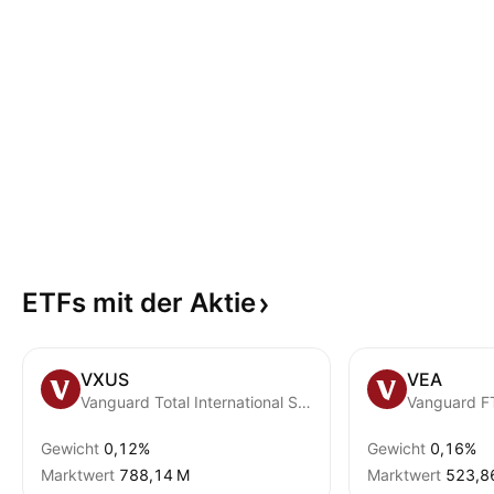
ETFs mit der
Aktie
VXUS
VEA
Vanguard Total International Stock ETF
Gewicht
0,12%
Gewicht
0,16%
Marktwert
‪788,14 M‬
Marktwert
‪523,8