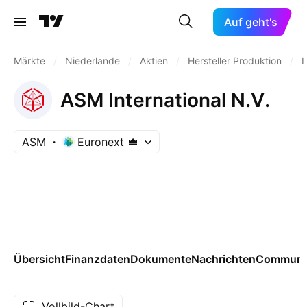
Auf geht's
Märkte
/
Niederlande
/
Aktien
/
Hersteller Produktion
/
I
ASM International N.V.
ASM
Euronext
Übersicht
Finanzdaten
Dokumente
Nachrichten
Communi
Vollbild-Chart