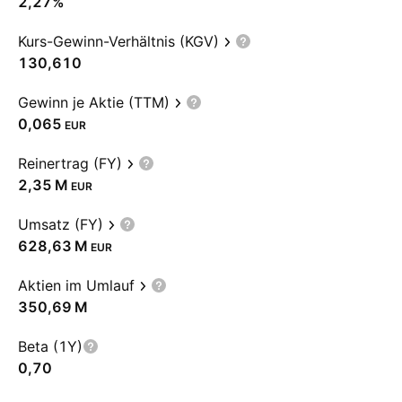
2,27%
Kurs-Gewinn-Verhältnis (KGV)
130,610
Gewinn je Aktie (TTM)
0,065
EUR
Reinertrag (FY)
‪2,35 M‬
EUR
Umsatz (FY)
‪628,63 M‬
EUR
Aktien im Umlauf
‪350,69 M‬
Beta (1Y)
0,70