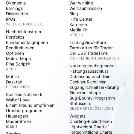
Ökonomie
Wer wir sind
Earnings
Weltraummission
Dividenden
Blog
IPOs
Hilfe Center
WEITERE PRODUKTE
Karrieren
Media Kit
Nachrichtenstrom
MERCH
Portfolios
Fundamentalgraphen
TradingView-Store
Renditekurven
Tarotkarten für Trader
Optionen
Der C63 TradeTime
Makro-Maps
RICHTLINIEN & SICHERHEIT
Pine Script®
Nutzungsbedingungen
APPS
Haftungsausschluss
Mobile
Datenschutzrichtlinie
Desktop
Cookies-Richtlinien
COMMUNITY
Zugänglichkeitserklärung
Sicherheitstipps
Soziales Netzwerk
Bug-Bounty-Programm
Wall of Love
Statusseite
Einem Freund empfehlen
GESCHÄFTSLÖSUNGEN
Urheberprogramm
Hausregeln
Widgets
Moderatoren
Charting-Bibliotheken
IDEEN
Lightweight Charts™
Fortschrittliche Charts
Trading