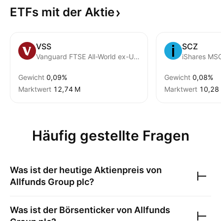
ETFs mit der
Aktie
VSS
SCZ
Vanguard FTSE All-World ex-US Small-Cap ETF
Gewicht
0,09%
Gewicht
0,08%
Marktwert
‪12,74 M‬
Marktwert
‪10,28 
Häufig gestellte Fragen
Was ist der heutige Aktienpreis von
Allfunds Group plc
?
Was ist der Börsenticker von
Allfunds