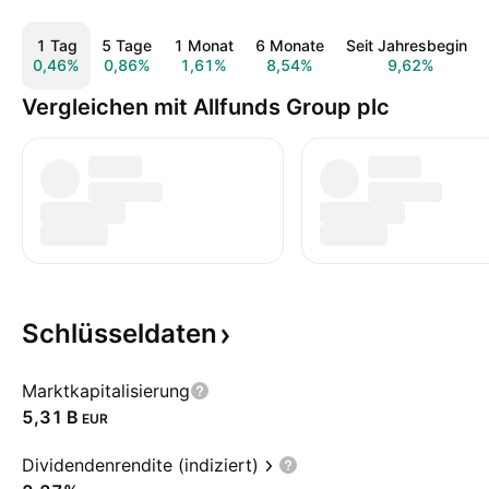
1 Tag
5 Tage
1 Monat
6 Monate
Seit Jahresbeginn
0,46%
0,86%
1,61%
8,54%
9,62%
Vergleichen mit Allfunds Group plc
Schlüsseldaten
Marktkapitalisierung
‪5,31 B‬
EUR
Dividendenrendite (indiziert)