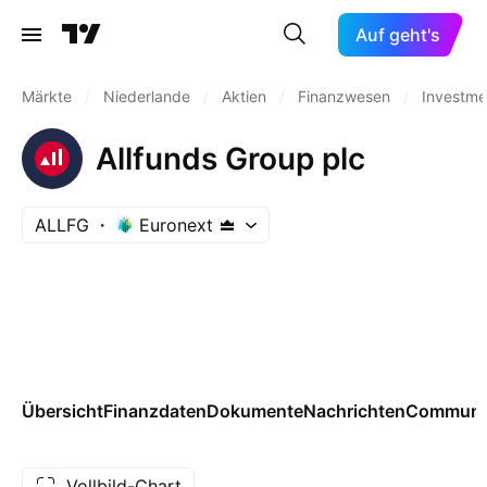
Auf geht's
Märkte
/
Niederlande
/
Aktien
/
Finanzwesen
/
Investme
Allfunds Group plc
ALLFG
Euronext
Übersicht
Finanzdaten
Dokumente
Nachrichten
Communi
Vollbild-Chart