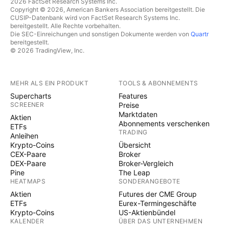
2026 FactSet Research Systems Inc.
Copyright © 2026, American Bankers Association bereitgestellt. Die
CUSIP-Datenbank wird von FactSet Research Systems Inc.
bereitgestellt. Alle Rechte vorbehalten.
Die SEC-Einreichungen und sonstigen Dokumente werden von
Quartr
bereitgestellt.
© 2026 TradingView, Inc.
MEHR ALS EIN PRODUKT
TOOLS & ABONNEMENTS
Supercharts
Features
SCREENER
Preise
Marktdaten
Aktien
Abonnements verschenken
ETFs
TRADING
Anleihen
Krypto-Coins
Übersicht
CEX-Paare
Broker
DEX-Paare
Broker-Vergleich
Pine
The Leap
HEATMAPS
SONDERANGEBOTE
Aktien
Futures der CME Group
ETFs
Eurex-Termingeschäfte
Krypto-Coins
US-Aktienbündel
KALENDER
ÜBER DAS UNTERNEHMEN