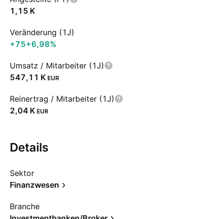
‪1,15 K‬
Veränderung (1J)
+75
+6,98%
Umsatz / Mitarbeiter (1J)
‪547,11 K‬
EUR
Reinertrag / Mitarbeiter (1J)
‪2,04 K‬
EUR
Details
Sektor
Finanzwesen
Branche
Investmentbanken/Broker