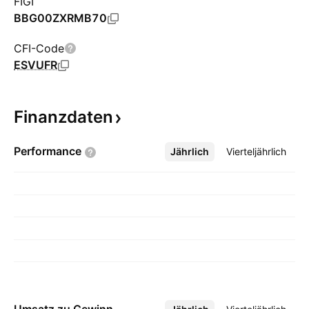
FIGI
BBG00ZXRMB70
CFI-Code
ESVUFR
Finanzdaten
Performance
Jährlich
Mehr
Vierteljährlich