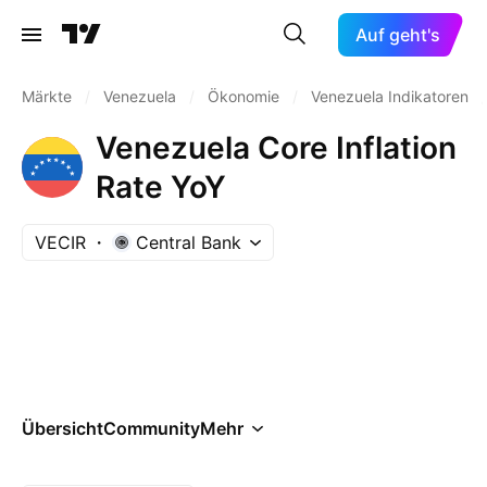
Auf geht's
Märkte
/
Venezuela
/
Ökonomie
/
Venezuela Indikatoren
/
Venezuela Core Inflation
Rate YoY
VECIR
Central Bank
Übersicht
Community
Mehr