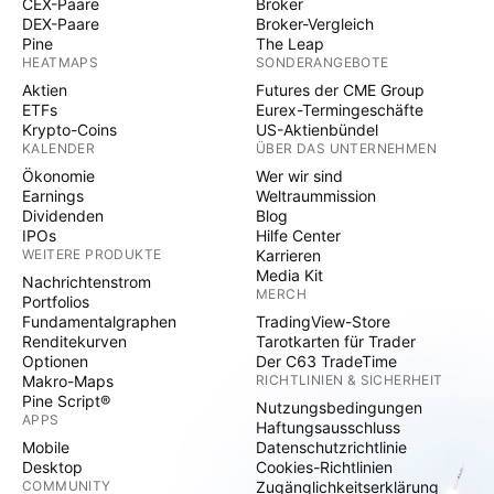
CEX-Paare
Broker
DEX-Paare
Broker-Vergleich
Pine
The Leap
HEATMAPS
SONDERANGEBOTE
Aktien
Futures der CME Group
ETFs
Eurex-Termingeschäfte
Krypto-Coins
US-Aktienbündel
KALENDER
ÜBER DAS UNTERNEHMEN
Ökonomie
Wer wir sind
Earnings
Weltraummission
Dividenden
Blog
IPOs
Hilfe Center
WEITERE PRODUKTE
Karrieren
Media Kit
Nachrichtenstrom
MERCH
Portfolios
Fundamentalgraphen
TradingView-Store
Renditekurven
Tarotkarten für Trader
Optionen
Der C63 TradeTime
Makro-Maps
RICHTLINIEN & SICHERHEIT
Pine Script®
Nutzungsbedingungen
APPS
Haftungsausschluss
Mobile
Datenschutzrichtlinie
Desktop
Cookies-Richtlinien
COMMUNITY
Zugänglichkeitserklärung