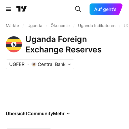
Auf geht's
Märkte
/
Uganda
/
Ökonomie
/
Uganda Indikatoren
/
UG
Uganda Foreign
Exchange Reserves
UGFER
Central Bank
Übersicht
Community
Mehr