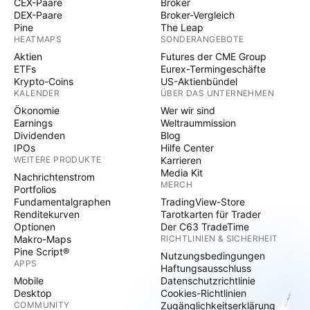
CEX-Paare
Broker
DEX-Paare
Broker-Vergleich
Pine
The Leap
HEATMAPS
SONDERANGEBOTE
Aktien
Futures der CME Group
ETFs
Eurex-Termingeschäfte
Krypto-Coins
US-Aktienbündel
KALENDER
ÜBER DAS UNTERNEHMEN
Ökonomie
Wer wir sind
Earnings
Weltraummission
Dividenden
Blog
IPOs
Hilfe Center
WEITERE PRODUKTE
Karrieren
Media Kit
Nachrichtenstrom
MERCH
Portfolios
Fundamentalgraphen
TradingView-Store
Renditekurven
Tarotkarten für Trader
Optionen
Der C63 TradeTime
Makro-Maps
RICHTLINIEN & SICHERHEIT
Pine Script®
Nutzungsbedingungen
APPS
Haftungsausschluss
Mobile
Datenschutzrichtlinie
Desktop
Cookies-Richtlinien
COMMUNITY
Zugänglichkeitserklärung