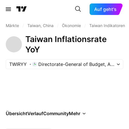
Auf geht's
Märkte
/
Taiwan, China
/
Ökonomie
/
Taiwan Indikatoren
Taiwan Inflationsrate
YoY
TWIRYY
Directorate-General of Budget, Accountin
Übersicht
Verlauf
Community
Mehr