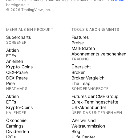
bereitgestellt.
© 2026 TradingView, Inc.
MEHR ALS EIN PRODUKT
TOOLS & ABONNEMENTS
Supercharts
Features
SCREENER
Preise
Marktdaten
Aktien
Abonnements verschenken
ETFs
TRADING
Anleihen
Krypto-Coins
Übersicht
CEX-Paare
Broker
DEX-Paare
Broker-Vergleich
Pine
The Leap
HEATMAPS
SONDERANGEBOTE
Aktien
Futures der CME Group
ETFs
Eurex-Termingeschäfte
Krypto-Coins
US-Aktienbündel
KALENDER
ÜBER DAS UNTERNEHMEN
Ökonomie
Wer wir sind
Earnings
Weltraummission
Dividenden
Blog
IPOs
Hilfe Center