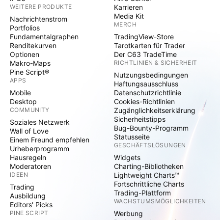
WEITERE PRODUKTE
Karrieren
Media Kit
Nachrichtenstrom
MERCH
Portfolios
Fundamentalgraphen
TradingView-Store
Renditekurven
Tarotkarten für Trader
Optionen
Der C63 TradeTime
Makro-Maps
RICHTLINIEN & SICHERHEIT
Pine Script®
Nutzungsbedingungen
APPS
Haftungsausschluss
Mobile
Datenschutzrichtlinie
Desktop
Cookies-Richtlinien
COMMUNITY
Zugänglichkeitserklärung
Sicherheitstipps
Soziales Netzwerk
Bug-Bounty-Programm
Wall of Love
Statusseite
Einem Freund empfehlen
GESCHÄFTSLÖSUNGEN
Urheberprogramm
Hausregeln
Widgets
Moderatoren
Charting-Bibliotheken
IDEEN
Lightweight Charts™
Fortschrittliche Charts
Trading
Trading-Plattform
Ausbildung
WACHSTUMSMÖGLICHKEITEN
Editors' Picks
PINE SCRIPT
Werbung