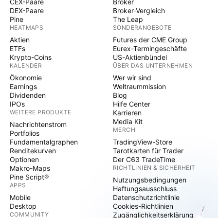
CEX-Paare
Broker
DEX-Paare
Broker-Vergleich
Pine
The Leap
HEATMAPS
SONDERANGEBOTE
Aktien
Futures der CME Group
ETFs
Eurex-Termingeschäfte
Krypto-Coins
US-Aktienbündel
KALENDER
ÜBER DAS UNTERNEHMEN
Ökonomie
Wer wir sind
Earnings
Weltraummission
Dividenden
Blog
IPOs
Hilfe Center
WEITERE PRODUKTE
Karrieren
Media Kit
Nachrichtenstrom
MERCH
Portfolios
Fundamentalgraphen
TradingView-Store
Renditekurven
Tarotkarten für Trader
Optionen
Der C63 TradeTime
Makro-Maps
RICHTLINIEN & SICHERHEIT
Pine Script®
Nutzungsbedingungen
APPS
Haftungsausschluss
Mobile
Datenschutzrichtlinie
Desktop
Cookies-Richtlinien
COMMUNITY
Zugänglichkeitserklärung