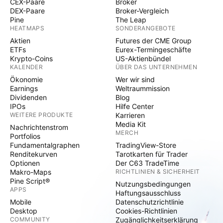
CEX-Paare
Broker
DEX-Paare
Broker-Vergleich
Pine
The Leap
HEATMAPS
SONDERANGEBOTE
Aktien
Futures der CME Group
ETFs
Eurex-Termingeschäfte
Krypto-Coins
US-Aktienbündel
KALENDER
ÜBER DAS UNTERNEHMEN
Ökonomie
Wer wir sind
Earnings
Weltraummission
Dividenden
Blog
IPOs
Hilfe Center
WEITERE PRODUKTE
Karrieren
Media Kit
Nachrichtenstrom
MERCH
Portfolios
Fundamentalgraphen
TradingView-Store
Renditekurven
Tarotkarten für Trader
Optionen
Der C63 TradeTime
Makro-Maps
RICHTLINIEN & SICHERHEIT
Pine Script®
Nutzungsbedingungen
APPS
Haftungsausschluss
Mobile
Datenschutzrichtlinie
Desktop
Cookies-Richtlinien
COMMUNITY
Zugänglichkeitserklärung