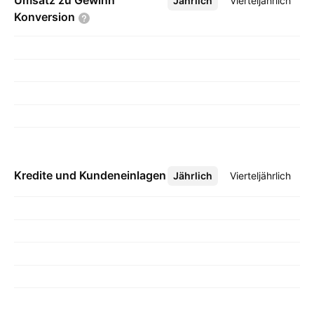
Umsatz zu Gewinn
Jährlich
Mehr
Vierteljährlich
Konversion
Kredite und Kundeneinlagen
Jährlich
Mehr
Vierteljährlich