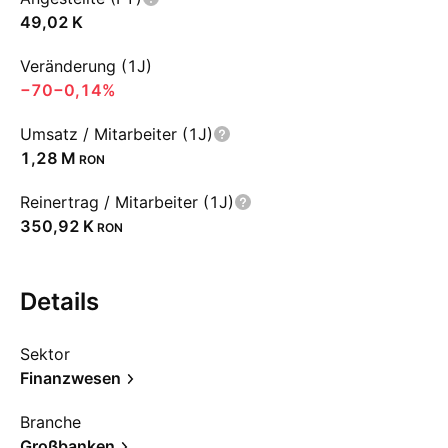
‪49,02 K‬
Veränderung (1J)
−70
−0,14%
Umsatz / Mitarbeiter (1J)
‪1,28 M‬
RON
Reinertrag / Mitarbeiter (1J)
‪350,92 K‬
RON
Details
Sektor
Finanzwesen
Branche
Großbanken