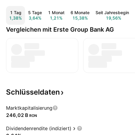
1 Tag
5 Tage
1 Monat
6 Monate
Seit Jahresbeginn
1,38%
3,64%
1,21%
15,38%
19,56%
Vergleichen mit Erste Group Bank AG
Schlüsseldaten
Marktkapitalisierung
‪246,02 B‬
RON
Dividendenrendite (indiziert)