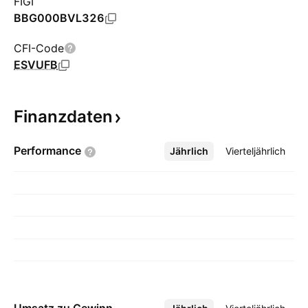
FIGI
BBG000BVL326
CFI-Code
ESVUFB
Finanzdaten
Performance
Jährlich
Mehr
Vierteljährlich