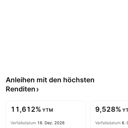
Anleihen mit den höchsten
Renditen
11,612%
9,528%
YTM
Y
Verfallsdatum
16. Dez. 2026
Verfallsdatum
6. 