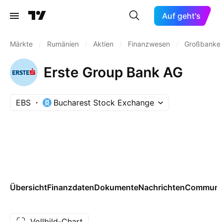
Auf geht's
Märkte
/
Rumänien
/
Aktien
/
Finanzwesen
/
Großbanke
Erste Group Bank AG
EBS
Bucharest Stock Exchange
Übersicht
Finanzdaten
Dokumente
Nachrichten
Communi
Vollbild-Chart