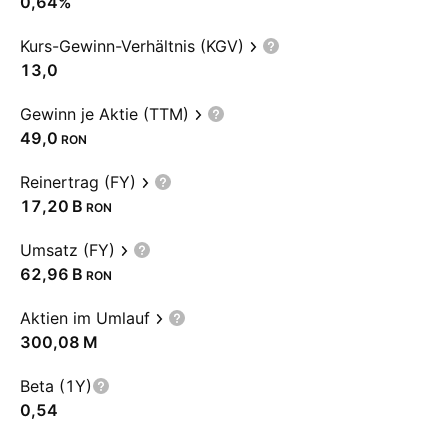
0,64%
Kurs-Gewinn-Verhältnis (KGV)
13,0
Gewinn je Aktie (TTM)
49,0
RON
Reinertrag (FY)
‪17,20 B‬
RON
Umsatz (FY)
‪62,96 B‬
RON
Aktien im Umlauf
‪300,08 M‬
Beta (1Y)
0,54