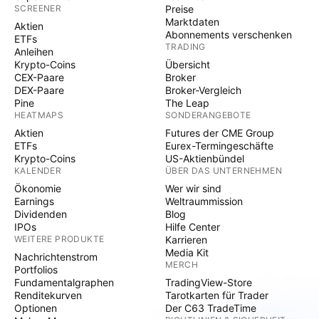
SCREENER
Preise
Marktdaten
Aktien
Abonnements verschenken
ETFs
TRADING
Anleihen
Krypto-Coins
Übersicht
CEX-Paare
Broker
DEX-Paare
Broker-Vergleich
Pine
The Leap
HEATMAPS
SONDERANGEBOTE
Aktien
Futures der CME Group
ETFs
Eurex-Termingeschäfte
Krypto-Coins
US-Aktienbündel
KALENDER
ÜBER DAS UNTERNEHMEN
Ökonomie
Wer wir sind
Earnings
Weltraummission
Dividenden
Blog
IPOs
Hilfe Center
WEITERE PRODUKTE
Karrieren
Media Kit
Nachrichtenstrom
MERCH
Portfolios
Fundamentalgraphen
TradingView-Store
Renditekurven
Tarotkarten für Trader
Optionen
Der C63 TradeTime