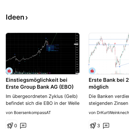
Ideen
Einstiegsmöglichkeit bei
Erste Bank bei 2
Erste Group Bank AG (EBO)
möglich
Im übergeordneten Zyklus (Gelb)
Die Banken verdien
befindet sich die EBO in der Welle
steigenden Zinsen
3, also einem stabilen
Die Erste Bank zah
von BoersenkompassAT
von DrKurtWeinknech
Aufwärtstrend, was durch die
Kurs von 20 Euro 
Konvergenz des MACD's
Dividende Das Risi
0
3