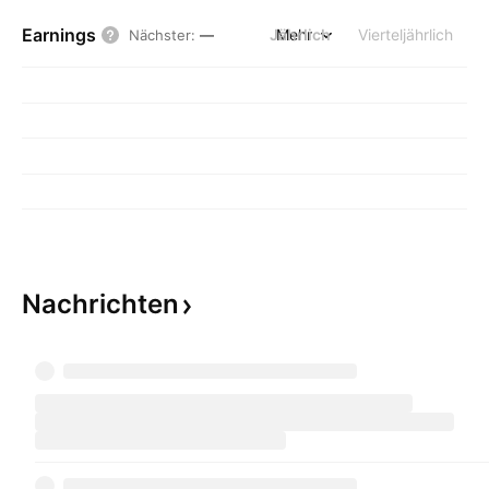
Earnings
Jährlich
Mehr
Vierteljährlich
Nächster
:
—
Nachrichten