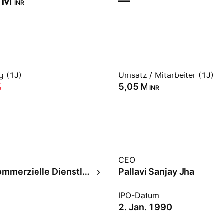
 M‬
—
INR
g (1J)
Umsatz / Mitarbeiter (1J)
%
‪5,05 M‬
INR
CEO
Diverse kommerzielle Dienstleistungen
Pallavi Sanjay Jha
IPO-Datum
2. Jan. 1990