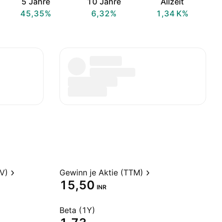
5 Jahre
10 Jahre
Allzeit
45,35%
6,32%
‪1,34 K‬%
V)
Gewinn je Aktie (TTM)
15,50
INR
Beta (1Y)