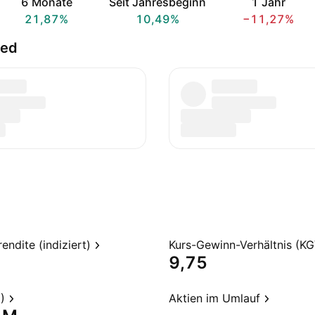
6 Monate
Seit Jahresbeginn
1 Jahr
21,87%
10,49%
−11,27%
ted
endite (indiziert)
Kurs-Gewinn-Verhältnis (KG
9,75
)
Aktien im Umlauf