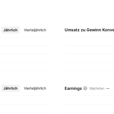
Umsatz zu Gewinn
Konve
Jährlich
Mehr
Vierteljährlich
Earnings
Jährlich
Mehr
Vierteljährlich
Nächster
:
—