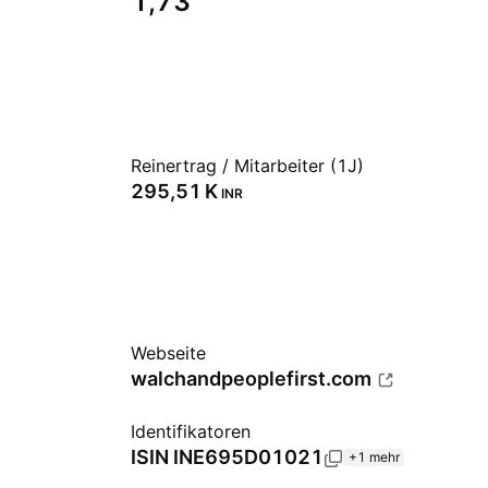
1,73
Reinertrag / Mitarbeiter (1J)
‪295,51 K‬
INR
Webseite
walchandpeoplefirst.com
Identifikatoren
ISIN
INE695D01021
+1 mehr