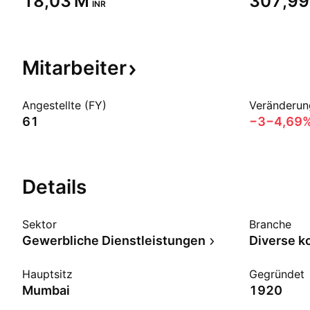
‪18,03 M‬
‪307,99
INR
Mitarbeiter
Angestellte (FY)
Veränderun
61
−3
−4,69
Details
Sektor
Branche
Gewerbliche Dienstleistungen
Hauptsitz
Gegründet
Mumbai
1920