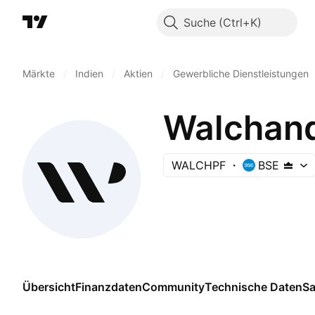
Suche
Märkte
/
Indien
/
Aktien
/
Gewerbliche Dienstleistungen
Walchand
WALCHPF
BSE
Übersicht
Finanzdaten
Community
Technische Daten
Sa