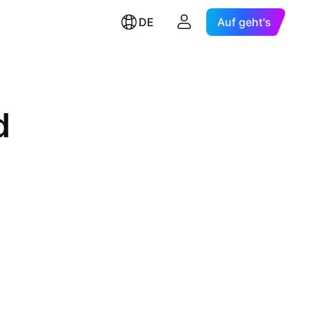
DE
Auf geht's
d