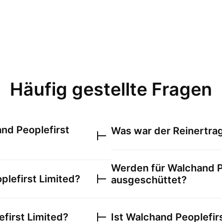
Häufig gestellte Fragen
nd Peoplefirst
Was war der Reinertra
Werden für
Walchand P
lefirst Limited
?
ausgeschüttet?
first Limited
?
Ist
Walchand Peoplefirs