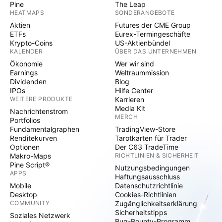
Pine
The Leap
HEATMAPS
SONDERANGEBOTE
Aktien
Futures der CME Group
ETFs
Eurex-Termingeschäfte
Krypto-Coins
US-Aktienbündel
KALENDER
ÜBER DAS UNTERNEHMEN
Ökonomie
Wer wir sind
Earnings
Weltraummission
Dividenden
Blog
IPOs
Hilfe Center
WEITERE PRODUKTE
Karrieren
Media Kit
Nachrichtenstrom
MERCH
Portfolios
Fundamentalgraphen
TradingView-Store
Renditekurven
Tarotkarten für Trader
Optionen
Der C63 TradeTime
Makro-Maps
RICHTLINIEN & SICHERHEIT
Pine Script®
Nutzungsbedingungen
APPS
Haftungsausschluss
Mobile
Datenschutzrichtlinie
Desktop
Cookies-Richtlinien
COMMUNITY
Zugänglichkeitserklärung
Sicherheitstipps
Soziales Netzwerk
Bug-Bounty-Programm