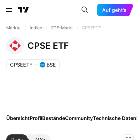
Auf geht's
Märkte
/
Indien
/
ETF-Markt
/
CPSEETF
CPSE ETF
CPSEETF
BSE
Übersicht
Profil
Bestände
Community
Technische Daten
S
Preis
Mehr
NAV