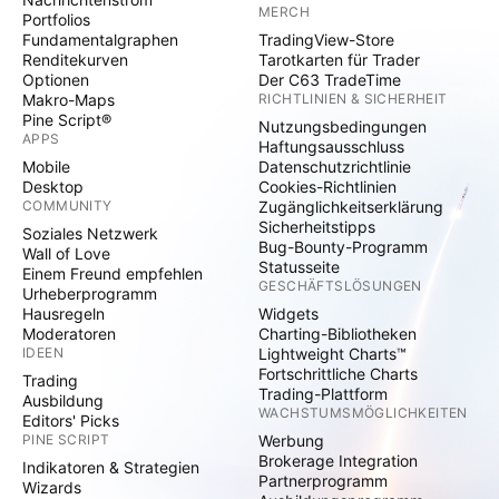
MERCH
Portfolios
Fundamentalgraphen
TradingView-Store
Renditekurven
Tarotkarten für Trader
Optionen
Der C63 TradeTime
Makro-Maps
RICHTLINIEN & SICHERHEIT
Pine Script®
Nutzungsbedingungen
APPS
Haftungsausschluss
Mobile
Datenschutzrichtlinie
Desktop
Cookies-Richtlinien
COMMUNITY
Zugänglichkeitserklärung
Sicherheitstipps
Soziales Netzwerk
Bug-Bounty-Programm
Wall of Love
Statusseite
Einem Freund empfehlen
GESCHÄFTSLÖSUNGEN
Urheberprogramm
Hausregeln
Widgets
Moderatoren
Charting-Bibliotheken
IDEEN
Lightweight Charts™
Fortschrittliche Charts
Trading
Trading-Plattform
Ausbildung
WACHSTUMSMÖGLICHKEITEN
Editors' Picks
PINE SCRIPT
Werbung
Brokerage Integration
Indikatoren & Strategien
Partnerprogramm
Wizards