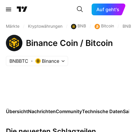
Auf geht's
BNB
Bitcoin
Märkte
/
Kryptowährungen
/
/
/
BNB
Binance Coin / Bitcoin
BNBBTC
Binance
Übersicht
Nachrichten
Community
Technische Daten
Sai
Die neuesten Schlagzeilen