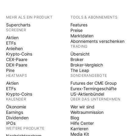
MEHR ALS EIN PRODUKT
TOOLS & ABONNEMENTS
Supercharts
Features
SCREENER
Preise
Marktdaten
Aktien
Abonnements verschenken
ETFs
TRADING
Anleihen
Krypto-Coins
Übersicht
CEX-Paare
Broker
DEX-Paare
Broker-Vergleich
Pine
The Leap
HEATMAPS
SONDERANGEBOTE
Aktien
Futures der CME Group
ETFs
Eurex-Termingeschäfte
Krypto-Coins
US-Aktienbündel
KALENDER
ÜBER DAS UNTERNEHMEN
Ökonomie
Wer wir sind
Earnings
Weltraummission
Dividenden
Blog
IPOs
Hilfe Center
WEITERE PRODUKTE
Karrieren
Media Kit
Nachrichtenstrom