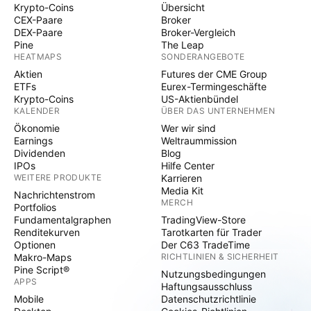
Krypto-Coins
Übersicht
CEX-Paare
Broker
DEX-Paare
Broker-Vergleich
Pine
The Leap
HEATMAPS
SONDERANGEBOTE
Aktien
Futures der CME Group
ETFs
Eurex-Termingeschäfte
Krypto-Coins
US-Aktienbündel
KALENDER
ÜBER DAS UNTERNEHMEN
Ökonomie
Wer wir sind
Earnings
Weltraummission
Dividenden
Blog
IPOs
Hilfe Center
WEITERE PRODUKTE
Karrieren
Media Kit
Nachrichtenstrom
MERCH
Portfolios
Fundamentalgraphen
TradingView-Store
Renditekurven
Tarotkarten für Trader
Optionen
Der C63 TradeTime
Makro-Maps
RICHTLINIEN & SICHERHEIT
Pine Script®
Nutzungsbedingungen
APPS
Haftungsausschluss
Mobile
Datenschutzrichtlinie