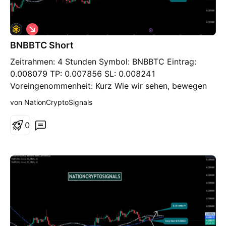
S
h
BNBBTC Short
o
r
Zeitrahmen: 4 Stunden Symbol: BNBBTC Eintrag:
t
0.008079 TP: 0.007856 SL: 0.008241
Voreingenommenheit: Kurz Wie wir sehen, bewegen
sich die Preisentwicklungen in begrenztem Umfang
von NationCryptoSignals
und es besteht derzeit keine hohe Wahrscheinlichkeit.
Wir haben verschiedene Teile der auf der Suche
0
verfügbaren Umzugs- und Geschäftsbedingungen
analysiert und uns entschieden, bei der
prognostizierten Tendenz und dem Aufbau zu
bleiben.