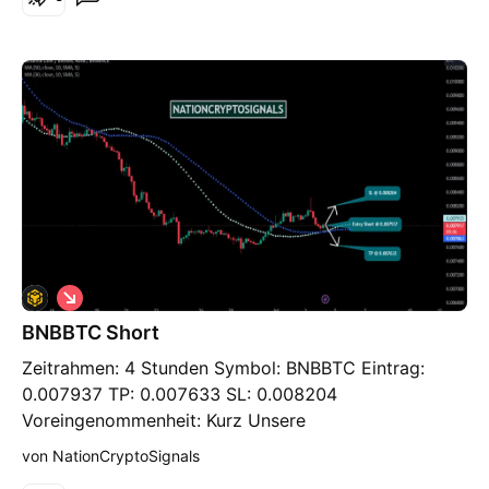
und Oppositionsuntersuchungen können wir aufgrund
der laufenden Kostenfestlegung mit einem Short-
Austausch rechnen. Wir sind für einen Short-Trade.
S
h
BNBBTC Short
o
r
Zeitrahmen: 4 Stunden Symbol: BNBBTC Eintrag:
t
0.007937 TP: 0.007633 SL: 0.008204
Voreingenommenheit: Kurz Unsere
Voreingenommenheit ist für dieses Paar kurz. Wir
von NationCryptoSignals
sind derzeit nicht davon überzeugt, dass die Tür für