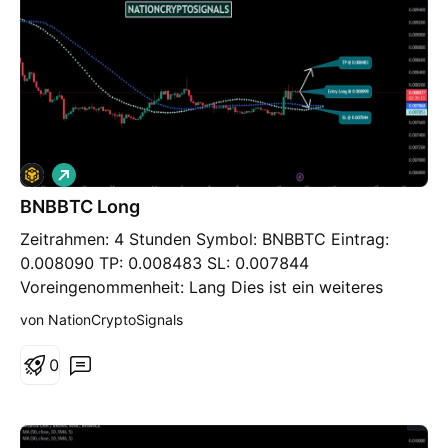
L
o
BNBBTC Long
n
g
Zeitrahmen: 4 Stunden Symbol: BNBBTC Eintrag:
0.008090 TP: 0.008483 SL: 0.007844
Voreingenommenheit: Lang Dies ist ein weiteres
interessantes Instrument im Hinblick auf die Krypto-
von NationCryptoSignals
Branche. Derzeit schwankt der Preis auf einem
Unterstützungsniveau und wartet auf einen Sprung
0
nach oben. Angesichts der aktuellen Situation ist die
Wahrscheinlichkeit eines vorteilhaften Austauschs
offensichtlich. Wie wir sehen, rückt die normale