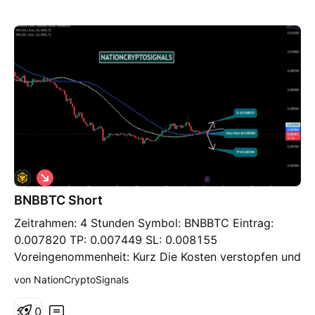
S
h
BNBBTC Short
o
r
Zeitrahmen: 4 Stunden Symbol: BNBBTC Eintrag:
t
0.007820 TP: 0.007449 SL: 0.008155
Voreingenommenheit: Kurz Die Kosten verstopfen und
verfestigen sich in einer Zone. Der Verkaufsdruck ist
von NationCryptoSignals
ebenfalls hoch. Unter Berücksichtigung der
unterschiedlichen Wertniveaus und Unterstützungs-
0