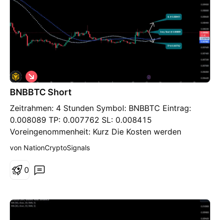
S
h
BNBBTC Short
o
r
Zeitrahmen: 4 Stunden Symbol: BNBBTC Eintrag:
t
0.008089 TP: 0.007762 SL: 0.008415
Voreingenommenheit: Kurz Die Kosten werden
blockiert und in einer Zone zusammengeführt. Der
von NationCryptoSignals
Verkaufsdruck ist ebenfalls hoch. Unter
Berücksichtigung der unterschiedlichen Wertniveaus
0
und Unterstützungs- und Oppositionsuntersuchungen
können wir aufgrund der laufenden Kostenfestlegung
mit einem Short-Austausch rechnen. Wir sind für
einen Short-Trade.