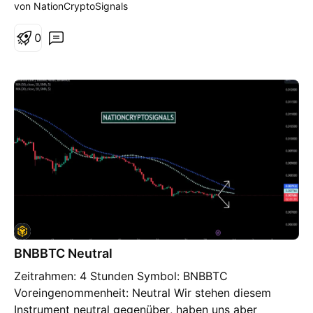
von NationCryptoSignals
wohin man gehen soll und wohin nicht. Da wir
angesichts der anhaltenden Wertentwicklung und der
0
Überschriften dynamischer Unterstützung und Schutz
einseitig sind, möchten wir einen Long-Trade
eingehen
BNBBTC Neutral
Zeitrahmen: 4 Stunden Symbol: BNBBTC
Voreingenommenheit: Neutral Wir stehen diesem
Instrument neutral gegenüber, haben uns aber