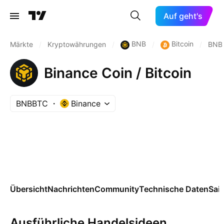
Auf geht's
BNB
Bitcoin
Märkte
/
Kryptowährungen
/
/
/
BNB
Binance Coin / Bitcoin
BNBBTC
Binance
Übersicht
Nachrichten
Community
Technische Daten
Sai
Ausführliche Handelsideen