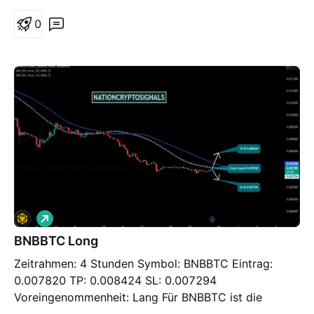
eine ideale Gelegenheit für eine Long-Börse, da das
Potenzial größer ist, niedrig zu kaufen und
0
auszusteigen, wenn die Kosten die Hindernisniveaus
berühren oder überschreiten.
L
o
BNBBTC Long
n
g
Zeitrahmen: 4 Stunden Symbol: BNBBTC Eintrag:
0.007820 TP: 0.008424 SL: 0.007294
Voreingenommenheit: Lang Für BNBBTC ist die
Kostenaktivität sehr faszinierend. Es ist ein Dilemma,