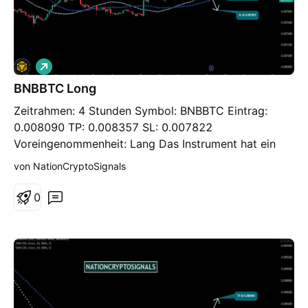
L
o
BNBBTC Long
n
g
Zeitrahmen: 4 Stunden Symbol: BNBBTC Eintrag:
0.008090 TP: 0.008357 SL: 0.007822
Voreingenommenheit: Lang Das Instrument hat ein
grundlegendes langfristiges Unterstützungsniveau
von NationCryptoSignals
erreicht, tatsächlich besteht eine hohe
Wahrscheinlichkeit für das Gegenteil. Für den Fall,
0
dass die Wirtschaftslage nicht wesentlich durch
zentrale Variablen beeinflusst wird, besteht ein
größeres Potenzial für eine Mittelwertumkehr und
folglich eine vertikale Bewegung.