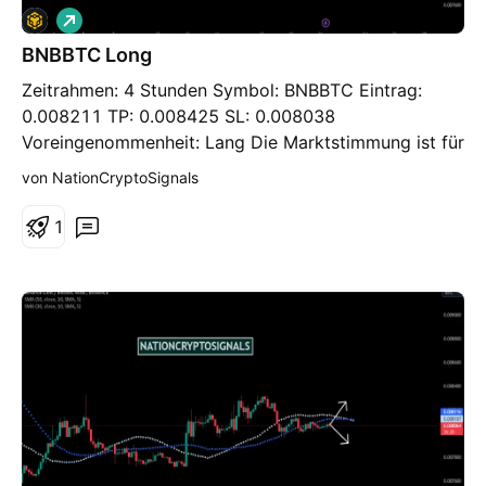
L
o
BNBBTC Long
n
g
Zeitrahmen: 4 Stunden Symbol: BNBBTC Eintrag:
0.008211 TP: 0.008425 SL: 0.008038
Voreingenommenheit: Lang Die Marktstimmung ist für
den Dollar optimistisch. Die bevorstehenden
von NationCryptoSignals
Nachrichten und Gespräche könnten sich in den
nächsten Tagen erheblich auf die Preisentwicklung
1
auswirken. Wir erwarten eine bullische Chance.