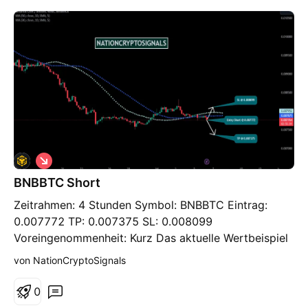
Wie dem auch sei, wir haben auch Wert auf
dynamische Hilfe und Widerstand gelegt.
S
h
BNBBTC Short
o
r
Zeitrahmen: 4 Stunden Symbol: BNBBTC Eintrag:
t
0.007772 TP: 0.007375 SL: 0.008099
Voreingenommenheit: Kurz Das aktuelle Wertbeispiel
dieses Paares ist das Aufdecken eines Negativs und
von NationCryptoSignals
einer offenen Tür. Die Stärke dieses Instruments wird
gegenüber dem Dollar keinem Test standhalten,
0
daher können wir einen Short-Trade eingehen.