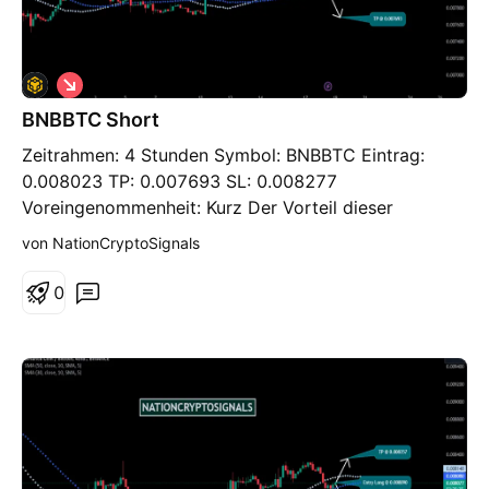
S
h
BNBBTC Short
o
r
Zeitrahmen: 4 Stunden Symbol: BNBBTC Eintrag:
t
0.008023 TP: 0.007693 SL: 0.008277
Voreingenommenheit: Kurz Der Vorteil dieser
Instrumente besteht darin, dass sie eine größere
von NationCryptoSignals
Reichweite haben und weniger Möglichkeiten bieten,
größere oder auffälligere Richtungsbewegungen
0
durchzuführen. Die Kostenniveaus werden aufgrund
fehlender Begeisterung auf der Suche kaum
durchbrochen. Wir wollen nach offenen Türen für die
Misserfolge suchen, die es auf dem Markt gibt.