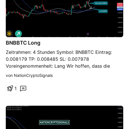
L
o
BNBBTC Long
n
g
Zeitrahmen: 4 Stunden Symbol: BNBBTC Eintrag:
0.008179 TP: 0.008485 SL: 0.007978
Voreingenommenheit: Lang Wir hoffen, dass die
Kosten entsprechend unserer Prognose steigen
von NationCryptoSignals
werden. Da die allgemeine Schwankung durch eine
bereichsgebundene Kostenaktivität aufgefangen wird,
1
besteht hier die Erwartung, dass sich die Geschichte
wieder aufwärmt, wie wir es in den projizierten
Kerzen finden.