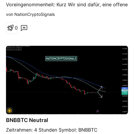
Voreingenommenheit: Kurz Wir sind dafür, eine offene
Tür für diese Anleitung zu verkaufen. Da sich eine
von NationCryptoSignals
mögliche Umkehrung abzeichnet, können wir vom
aktuellen Niveau aus mit einem Kostenrückgang
0
rechnen.
BNBBTC Neutral
Zeitrahmen: 4 Stunden Symbol: BNBBTC