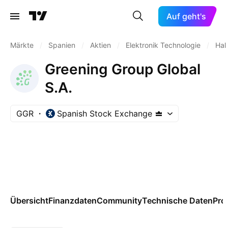
Auf geht's
Märkte
/
Spanien
/
Aktien
/
Elektronik Technologie
/
Halb
Greening Group Global
S.A.
GGR
Spanish Stock Exchange
Übersicht
Finanzdaten
Community
Technische Daten
Pro