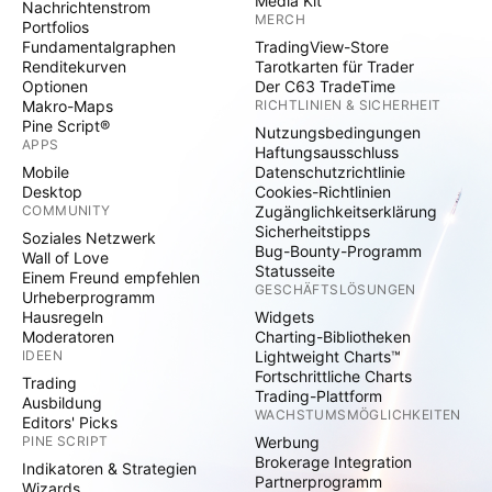
Media Kit
Nachrichtenstrom
MERCH
Portfolios
Fundamentalgraphen
TradingView-Store
Renditekurven
Tarotkarten für Trader
Optionen
Der C63 TradeTime
Makro-Maps
RICHTLINIEN & SICHERHEIT
Pine Script®
Nutzungsbedingungen
APPS
Haftungsausschluss
Mobile
Datenschutzrichtlinie
Desktop
Cookies-Richtlinien
COMMUNITY
Zugänglichkeitserklärung
Sicherheitstipps
Soziales Netzwerk
Bug-Bounty-Programm
Wall of Love
Statusseite
Einem Freund empfehlen
GESCHÄFTSLÖSUNGEN
Urheberprogramm
Hausregeln
Widgets
Moderatoren
Charting-Bibliotheken
IDEEN
Lightweight Charts™
Fortschrittliche Charts
Trading
Trading-Plattform
Ausbildung
WACHSTUMSMÖGLICHKEITEN
Editors' Picks
PINE SCRIPT
Werbung
Brokerage Integration
Indikatoren & Strategien
Partnerprogramm
Wizards