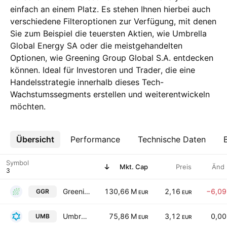
einfach an einem Platz. Es stehen Ihnen hierbei auch
verschiedene Filteroptionen zur Verfügung, mit denen
Sie zum Beispiel die teuersten Aktien, wie Umbrella
Global Energy SA oder die meistgehandelten
Optionen, wie Greening Group Global S.A. entdecken
können. Ideal für Investoren und Trader, die eine
Handelsstrategie innerhalb dieses Tech-
Wachstumssegments erstellen und weiterentwickeln
möchten.
Übersicht
Mehr
Performance
Technische Daten
Symbol
Mkt. Cap
Preis
Änd
Greening Group Global S.A.
130,66 M
2,16
−6,0
GGR
EUR
EUR
Umbrella Global Energy SA
75,86 M
3,12
0,0
UMB
EUR
EUR