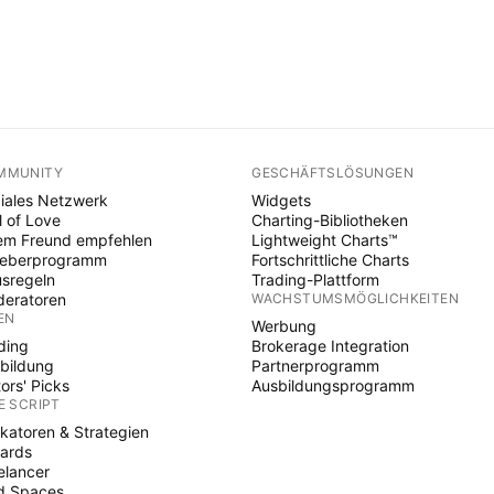
MMUNITY
GESCHÄFTSLÖSUNGEN
iales Netzwerk
Widgets
l of Love
Charting-Bibliotheken
em Freund empfehlen
Lightweight Charts™
heberprogramm
Fortschrittliche Charts
sregeln
Trading-Plattform
eratoren
WACHSTUMSMÖGLICHKEITEN
EN
Werbung
ding
Brokerage Integration
bildung
Partnerprogramm
tors' Picks
Ausbildungsprogramm
E SCRIPT
ikatoren & Strategien
ards
elancer
d Spaces