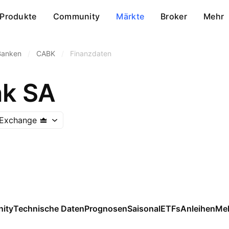
Produkte
Community
Märkte
Broker
Mehr
Banken
/
CABK
/
Finanzdaten
nk SA
 Exchange
ity
Technische Daten
Prognosen
Saisonal
ETFs
Anleihen
Me