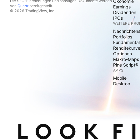
Die SEC-Einreichungen und sonstigen Dokumente werden
Ökonomie
von
Quartr
bereitgestellt.
Earnings
© 2026 TradingView, Inc.
Dividenden
IPOs
WEITERE PR
Nachrichten
Portfolios
Fundamental
Renditekurv
Optionen
Makro-Maps
Pine Script®
APPS
Mobile
Desktop