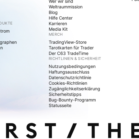
Wer wir sind
Weltraummission
Blog
Hilfe Center
ODUKTE
Karrieren
Media Kit
strom
MERCH
graphen
TradingView-Store
en
Tarotkarten für Trader
Der C63 TradeTime
RICHTLINIEN & SICHERHEIT
Nutzungsbedingungen
Haftungsausschluss
Datenschutzrichtlinie
Cookies-Richtlinien
Zugänglichkeitserklärung
Sicherheitstipps
Bug-Bounty-Programm
Statusseite