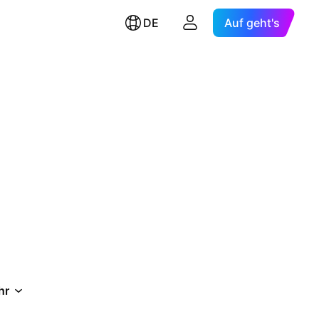
DE
Auf geht's
hr