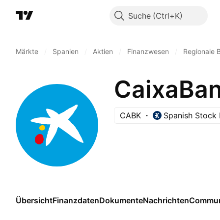
Suche
Märkte
/
Spanien
/
Aktien
/
Finanzwesen
/
Regionale 
CaixaBa
CABK
Spanish Stock
Übersicht
Finanzdaten
Dokumente
Nachrichten
Commun