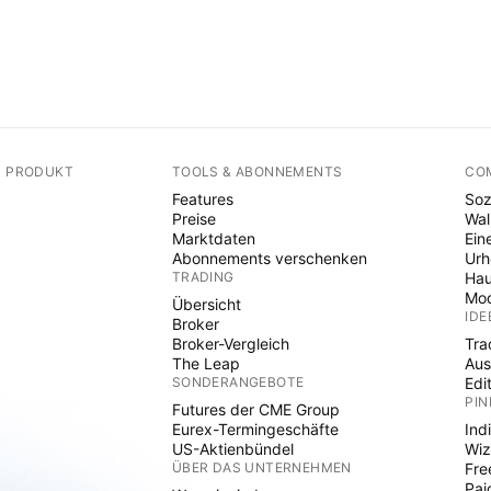
N PRODUKT
TOOLS & ABONNEMENTS
CO
Features
Soz
Preise
Wal
Marktdaten
Ein
Abonnements verschenken
Ur
TRADING
Hau
Mod
Übersicht
IDE
Broker
Broker-Vergleich
Tra
The Leap
Aus
SONDERANGEBOTE
Edi
PIN
Futures der CME Group
Eurex-Termingeschäfte
Ind
US-Aktienbündel
Wiz
ÜBER DAS UNTERNEHMEN
Fre
Pai