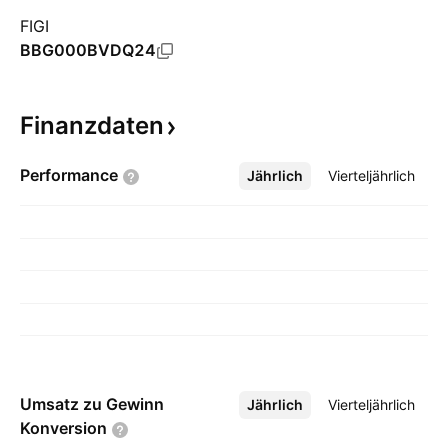
FIGI
BBG000BVDQ24
Finanzdaten
Performance
Jährlich
Mehr
Vierteljährlich
Umsatz zu Gewinn
Jährlich
Mehr
Vierteljährlich
Konversion