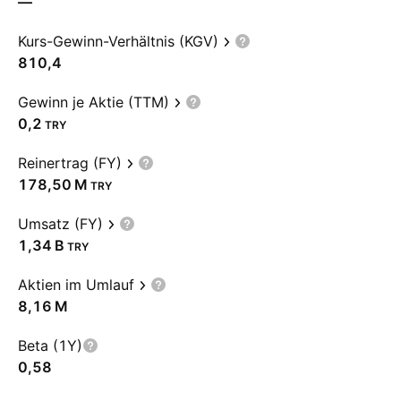
—
Kurs-Gewinn-Verhältnis (KGV)
810,4
Gewinn je Aktie (TTM)
0,2
TRY
Reinertrag (FY)
‪178,50 M‬
TRY
Umsatz (FY)
‪1,34 B‬
TRY
Aktien im Umlauf
‪8,16 M‬
Beta (1Y)
0,58