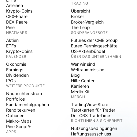
TRADING
Anleihen
Krypto-Coins
Übersicht
CEX-Paare
Broker
DEX-Paare
Broker-Vergleich
Pine
The Leap
HEATMAPS
SONDERANGEBOTE
Aktien
Futures der CME Group
ETFs
Eurex-Termingeschäfte
Krypto-Coins
US-Aktienbündel
KALENDER
ÜBER DAS UNTERNEHMEN
Ökonomie
Wer wir sind
Earnings
Weltraummission
Dividenden
Blog
IPOs
Hilfe Center
WEITERE PRODUKTE
Karrieren
Media Kit
Nachrichtenstrom
MERCH
Portfolios
Fundamentalgraphen
TradingView-Store
Renditekurven
Tarotkarten für Trader
Optionen
Der C63 TradeTime
Makro-Maps
RICHTLINIEN & SICHERHEIT
Pine Script®
Nutzungsbedingungen
APPS
Haftungsausschluss