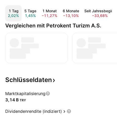
1 Tag
5 Tage
1 Monat
6 Monate
Seit Jahresbeginn
2,02%
1,45%
−11,27%
−13,10%
−33,68%
Vergleichen mit Petrokent Turizm A.S.
Schlüsseldaten
Marktkapitalisierung
‪3,14 B‬
TRY
Dividendenrendite (indiziert)