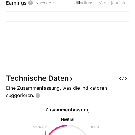
Earnings
Jährlich
Mehr
Vierteljährlich
Nächster
:
—
Technische
Daten
Eine Zusammenfassung, was die Indikatoren
suggerieren.
Zusammenfassung
Neutral
Verkauf
Kauf