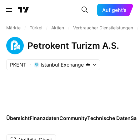
Auf geht's
Märkte
/
Türkei
/
Aktien
/
Verbraucher Dienstleistungen
/
Petrokent Turizm A.S.
PKENT
Istanbul Exchange
Übersicht
Finanzdaten
Community
Technische Daten
Sai
Vollbild-Chart