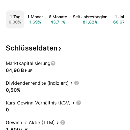
1 Tag
1 Monat
6 Monate
Seit Jahresbeginn
1 Jahr
0,00%
1,69%
43,71%
81,82%
66,67%
Schlüsseldaten
Marktkapitalisierung
‪64,96 B‬
HUF
Dividendenrendite (indiziert)
0,50%
Kurs-Gewinn-Verhältnis (KGV)
0
Gewinn je Aktie (TTM)
1.800
HUF