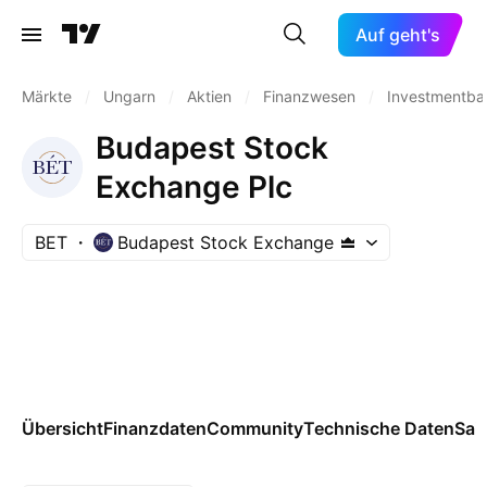
Auf geht's
Märkte
/
Ungarn
/
Aktien
/
Finanzwesen
/
Investmentba
Budapest Stock
Exchange Plc
BET
Budapest Stock Exchange
Übersicht
Finanzdaten
Community
Technische Daten
Sai