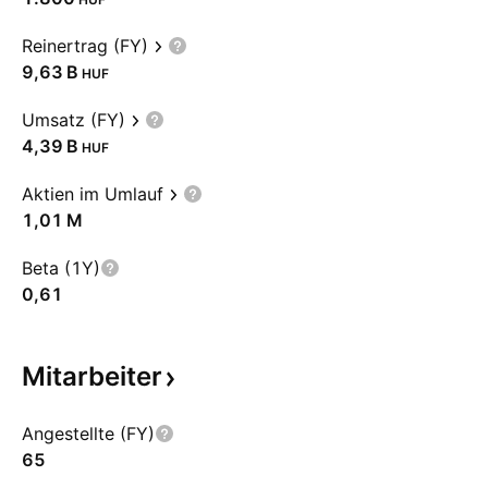
Reinertrag (FY)
‪9,63 B‬
HUF
Umsatz (FY)
‪4,39 B‬
HUF
Aktien im Umlauf
‪1,01 M‬
Beta (1Y)
0,61
Mitarbeiter
Angestellte (FY)
65