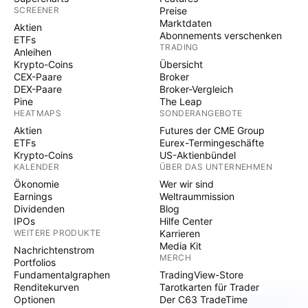
SCREENER
Preise
Marktdaten
Aktien
Abonnements verschenken
ETFs
TRADING
Anleihen
Krypto-Coins
Übersicht
CEX-Paare
Broker
DEX-Paare
Broker-Vergleich
Pine
The Leap
HEATMAPS
SONDERANGEBOTE
Aktien
Futures der CME Group
ETFs
Eurex-Termingeschäfte
Krypto-Coins
US-Aktienbündel
KALENDER
ÜBER DAS UNTERNEHMEN
Ökonomie
Wer wir sind
Earnings
Weltraummission
Dividenden
Blog
IPOs
Hilfe Center
WEITERE PRODUKTE
Karrieren
Media Kit
Nachrichtenstrom
MERCH
Portfolios
Fundamentalgraphen
TradingView-Store
Renditekurven
Tarotkarten für Trader
Optionen
Der C63 TradeTime