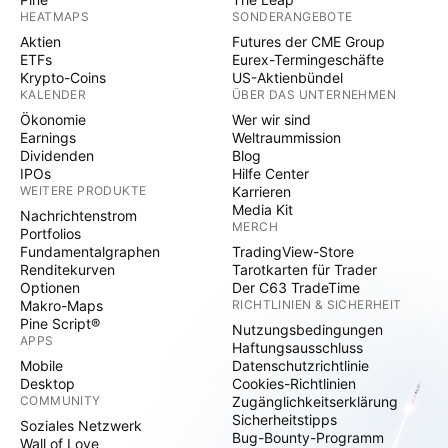
HEATMAPS
SONDERANGEBOTE
Aktien
Futures der CME Group
ETFs
Eurex-Termingeschäfte
Krypto-Coins
US-Aktienbündel
KALENDER
ÜBER DAS UNTERNEHMEN
Ökonomie
Wer wir sind
Earnings
Weltraummission
Dividenden
Blog
IPOs
Hilfe Center
WEITERE PRODUKTE
Karrieren
Media Kit
Nachrichtenstrom
MERCH
Portfolios
Fundamentalgraphen
TradingView-Store
Renditekurven
Tarotkarten für Trader
Optionen
Der C63 TradeTime
Makro-Maps
RICHTLINIEN & SICHERHEIT
Pine Script®
Nutzungsbedingungen
APPS
Haftungsausschluss
Mobile
Datenschutzrichtlinie
Desktop
Cookies-Richtlinien
COMMUNITY
Zugänglichkeitserklärung
Sicherheitstipps
Soziales Netzwerk
Bug-Bounty-Programm
Wall of Love