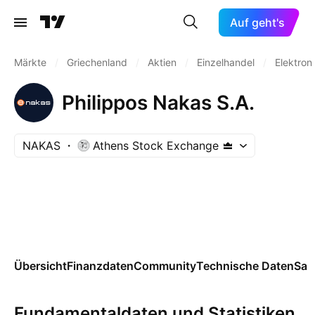
Auf geht's
Märkte
/
Griechenland
/
Aktien
/
Einzelhandel
/
Elektron
Philippos Nakas S.A.
NAKAS
Athens Stock Exchange
Übersicht
Finanzdaten
Community
Technische Daten
Sai
Fundamentaldaten und Statistiken