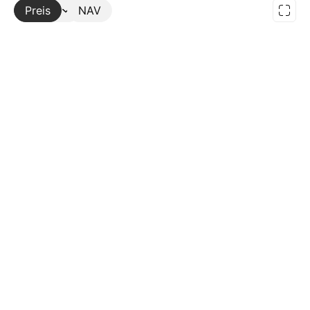
Preis
Mehr
NAV