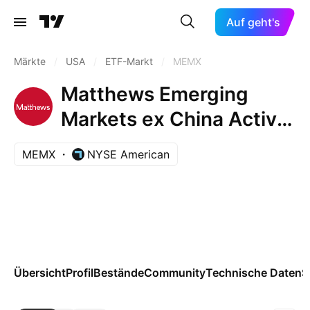
Auf geht's
Märkte
/
USA
/
ETF-Markt
/
MEMX
Matthews Emerging
Markets ex China Active
ETF
MEMX
NYSE American
Übersicht
Profil
Bestände
Community
Technische Daten
S