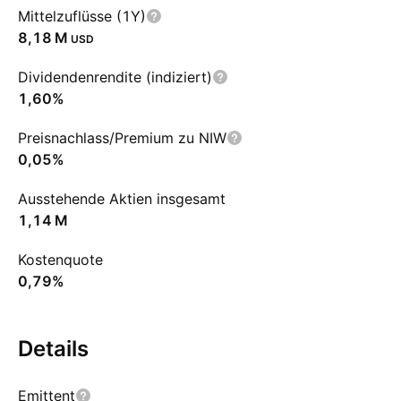
Mittelzuflüsse (1Y)
‪8,18 M‬
USD
Dividendenrendite (indiziert)
1,60%
Preisnachlass/Premium zu NIW
0,05%
Ausstehende Aktien insgesamt
‪1,14 M‬
Kostenquote
0,79%
Details
Emittent