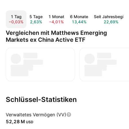
1 Tag
5 Tage
1 Monat
6 Monate
Seit Jahresbeginn
−0,03%
2,63%
−4,01%
13,44%
22,69%
Vergleichen mit Matthews Emerging
Markets ex China Active ETF
Schlüssel-Statistiken
Verwaltetes Vermögen (VV)
‪52,28 M‬
USD