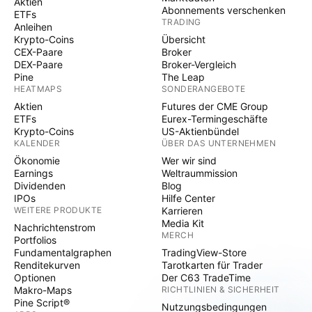
Aktien
Abonnements verschenken
ETFs
TRADING
Anleihen
Krypto-Coins
Übersicht
CEX-Paare
Broker
DEX-Paare
Broker-Vergleich
Pine
The Leap
HEATMAPS
SONDERANGEBOTE
Aktien
Futures der CME Group
ETFs
Eurex-Termingeschäfte
Krypto-Coins
US-Aktienbündel
KALENDER
ÜBER DAS UNTERNEHMEN
Ökonomie
Wer wir sind
Earnings
Weltraummission
Dividenden
Blog
IPOs
Hilfe Center
WEITERE PRODUKTE
Karrieren
Media Kit
Nachrichtenstrom
MERCH
Portfolios
Fundamentalgraphen
TradingView-Store
Renditekurven
Tarotkarten für Trader
Optionen
Der C63 TradeTime
Makro-Maps
RICHTLINIEN & SICHERHEIT
Pine Script®
Nutzungsbedingungen