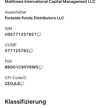
Matthews International Capital Management LLC
Ausschütter
Foreside Funds Distributors LLC
ISIN
US5771257921
CUSIP
577125792
FIGI
BBG01C95Y6W5
CFI-Code
CEOJLS
Klassifizierung